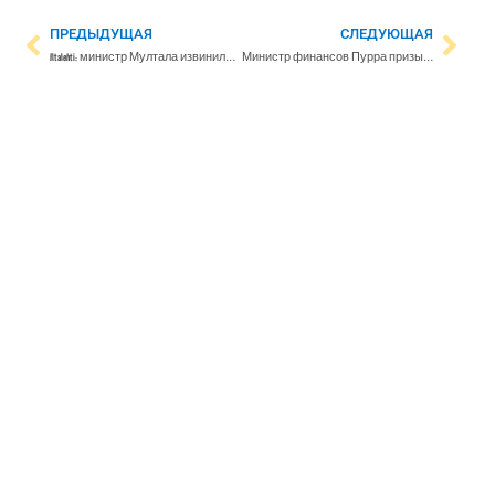
ПРЕДЫДУЩАЯ
СЛЕДУЮЩАЯ
Iltalehti: министр Мултала извинилась за пьяное поведение на фестивале Ruisrock
Министр финансов Пурра призывает к сокращению расходов еще на миллиард евро