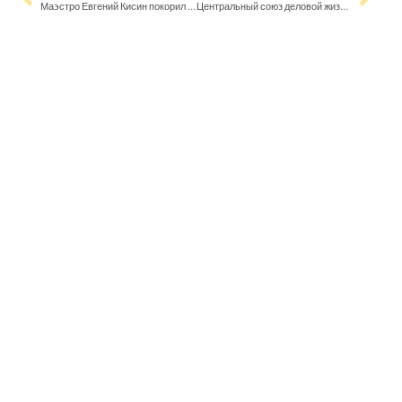
Маэстро Евгений Кисин покорил Хельсинки
Центральный союз деловой жизни раскритиковал планируемое ужесточение трудовой миграции