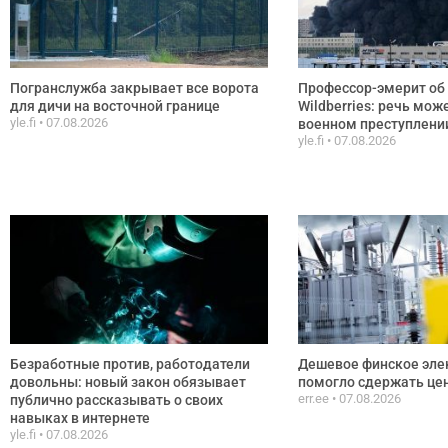
Погранслужба закрывает все ворота
Профессор-эмерит об 
для дичи на восточной границе
Wildberries: речь мож
yle.fi
07.08.2026
военном преступлени
yle.fi
07.08.2026
Безработные против, работодатели
Дешевое финское эле
довольны: новый закон обязывает
помогло сдержать цен
err.ee
07.08.2026
публично рассказывать о своих
навыках в интернете
yle.fi
07.08.2026