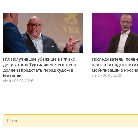
HS: Получившие убежище в РФ экс-
Исследователь: появ
депутат Ано Туртиайнен и его жена
признаки подготовки 
должны предстать перед судом в
мобилизации в Росси
yle.fi
06.08.2026
Миккели
yle.fi
06.08.2026