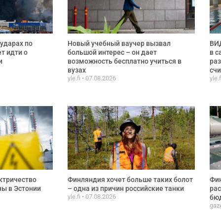
ударах по
Новый учебный ваучер вызвал
ВИД
ет идти о
большой интерес – он дает
в с
и
возможность бесплатно учиться в
раз
вузах
сч
yle.fi
07.08.2026
yle.
ктричество
Финляндия хочет больше таких болот
Фи
ы в Эстонии
– одна из причин российские танки
рас
yle.fi
07.08.2026
бюд
gaze