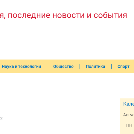
я, последние новости и события
Наука и технологии
Общество
Политика
Спорт
Кале
Авгу
32
ПН