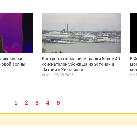
ились явные
Раскрыта схема переправки более 40
В Ф
новой волны
соискателей убежища из Эстонии и
мож
и
Латвии в Хельсинки
сол
err.ee
06.08.2026
yle.
1
2
3
4
5