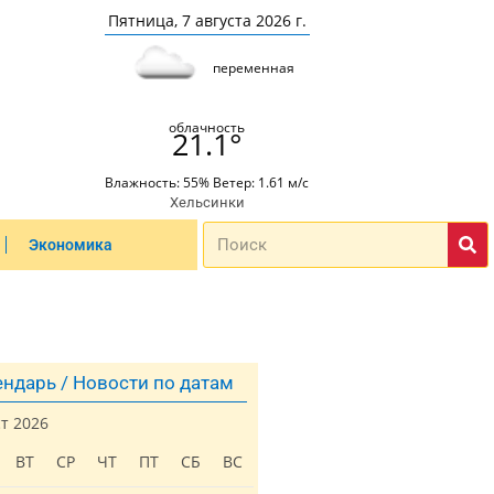
Пятница, 7 августа 2026 г.
переменная
облачность
21.1°
Влажность: 55% Ветер: 1.61 м/с
Хельсинки
Экономика
ндарь / Новости по датам
ст 2026
ВТ
СР
ЧТ
ПТ
СБ
ВС