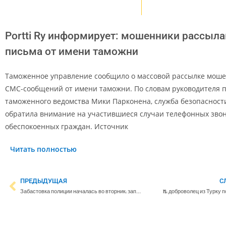
Portti Ry информирует: мошенники рассыл
письма от имени таможни
Таможенное управление сообщило о массовой рассылке мош
СМС-сообщений от имени таможни. По словам руководителя 
таможенного ведомства Мики Парконена, служба безопасност
обратила внимание на участившиеся случаи телефонных зво
обеспокоенных граждан. Источник
Читать полностью
ПРЕДЫДУЩАЯ
С
Забастовка полиции началась во вторник: записи на прием отменяют, не принимают заявления о правонарушениях
TS: доброволец из Турку 