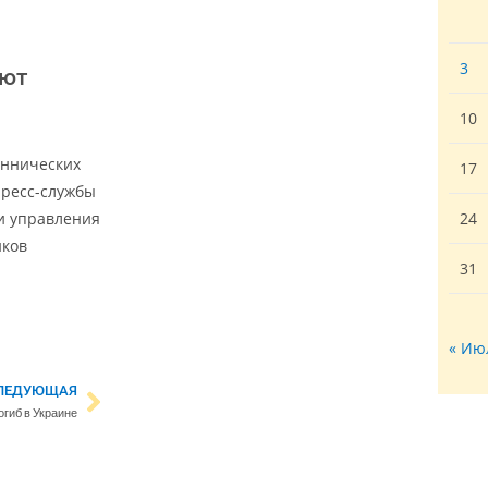
3
ают
10
еннических
17
пресс-службы
и управления
24
нков
31
« Ию
ЛЕДУЮЩАЯ
погиб в Украине