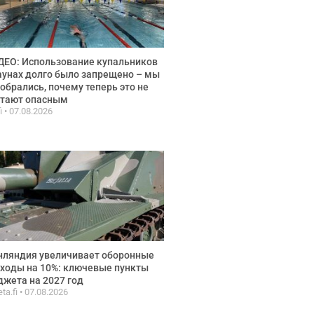
ЕО: Использование купальников
аунах долго было запрещено – мы
обрались, почему теперь это не
итают опасным
fi
07.08.2026
нляндия увеличивает оборонные
ходы на 10%: ключевые пункты
жета на 2027 год
ta.fi
07.08.2026