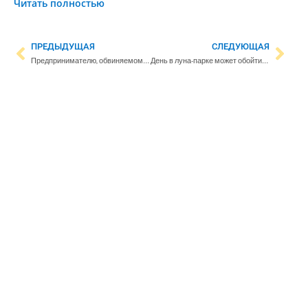
Читать полностью
ПРЕДЫДУЩАЯ
СЛЕДУЮЩАЯ
Предпринимателю, обвиняемому в обходе санкций против России, грозит четыре года тюрьмы
День в луна-парке может обойтись в сотни евро: сравнение показало колоссальную разницу