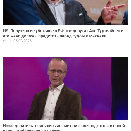
HS: Получившие убежище в РФ экс-депутат Ано Туртиайнен и
его жена должны предстать перед судом в Миккели
yle.fi
06.08.2026
Исследователь: появились явные признаки подготовки новой
волны мобилизации в России