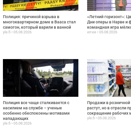
Полиция: причиной взрыва в
«Летний горизонт»: Ц
многоквартирном доме в Вааса стал
Дни оперы в Нарве и 
самогон, который варили в ванной
командная игра мёлк
yle.fi
05.08.2026
err.ee
05.08.2026
Полиция все чаще сталкивается с
Продажи в розничной 
насилием на службе – ученые
растут, но в отрасли 
особенно обеспокоены мотивами
сокращение рабочих 
yle.fi
05.08.2026
нападающих
yle.fi
05.08.2026