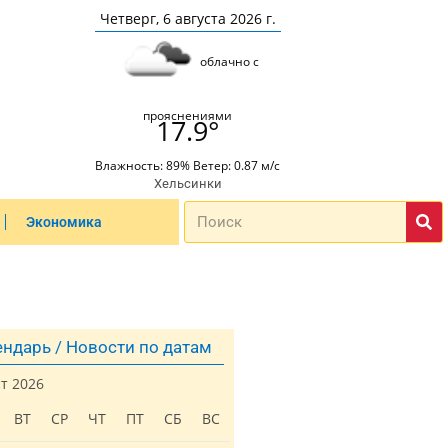
Четверг, 6 августа 2026 г.
облачно с
прояснениями
17.9°
Влажность: 89% Ветер: 0.87 м/с
Хельсинки
Экономика
ндарь / Новости по датам
ст 2026
ВТ
СР
ЧТ
ПТ
СБ
ВС