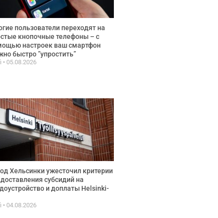
гие пользователи переходят на
стые кнопочные телефоны – с
мощью настроек ваш смартфон
но быстро ”упростить”
fi
05.08.2026
од Хельсинки ужесточил критерии
доставления субсидий на
доустройство и доплаты Helsinki-
fi
04.08.2026