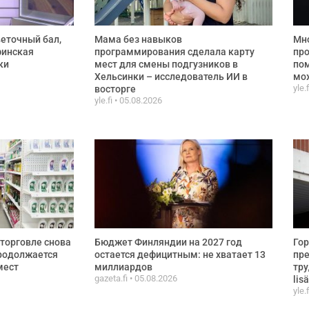
веточный бал,
Мама без навыков
Мно
финская
программирования сделала карту
про
ки
мест для смены подгузников в
по
Хельсинки – исследователь ИИ в
мож
yle.
восторге
yle.fi
05.08.2026
торговле снова
Бюджет Финляндии на 2027 год
Гор
продолжается
остается дефицитным: не хватает 13
пре
мест
миллиардов
тру
gazeta.fi
05.08.2026
lisä
yle.