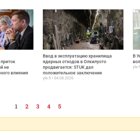
:
Ввод в эксплуатацию хранилища
В У
 приток
ядерных отходов в Олкилуото
вол
yle.
й не
продвигается: STUK дал
ного влияния
положительное заключение
yle.fi
04.08.2026
1
2
3
4
5