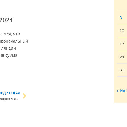
3
 2024
10
ается, что
ервоначальный
17
инляндии
тив сумма
24
31
« Ию
ЛЕДУЮЩАЯ
Удар молнии нарушил движение метро в Хельсинки