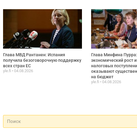
Глава МВД Рантанен: Испания
Глава Минфина Пурра
получила безоговорочную поддержку
экономический рост и
всех стран ЕС
налоговых поступлени
yle.fi
04.08.2026
оказывают существен
на бюджет
yle.fi
04.08.2026