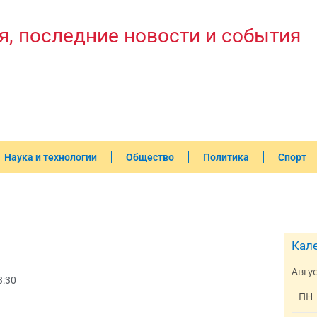
я, последние новости и события
Наука и технологии
Общество
Политика
Спорт
Кале
Авгу
3:30
ПН