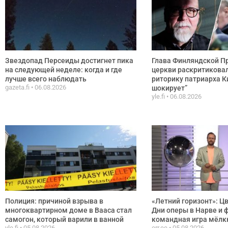
Звездопад Персеиды достигнет пика
Глава Финляндской П
на следующей неделе: когда и где
церкви раскритикова
лучше всего наблюдать
риторику патриарха К
gazeta.fi
06.08.2026
шокирует”
yle.fi
06.08.2026
Полиция: причиной взрыва в
«Летний горизонт»: Ц
многоквартирном доме в Вааса стал
Дни оперы в Нарве и 
самогон, который варили в ванной
командная игра мёлк
yle.fi
05.08.2026
err.ee
05.08.2026