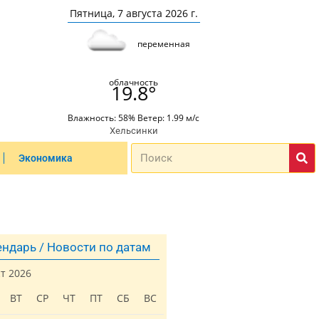
Пятница, 7 августа 2026 г.
переменная
облачность
19.8°
Влажность: 58% Ветер: 1.99 м/с
Хельсинки
Экономика
ндарь / Новости по датам
ст 2026
ВТ
СР
ЧТ
ПТ
СБ
ВС