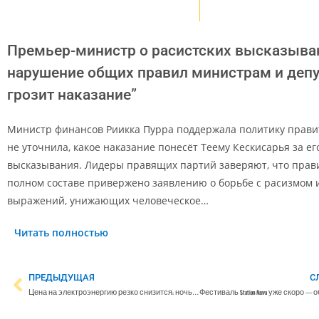
Премьер-министр о расистских высказыван
нарушение общих правил министрам и деп
грозит наказание”
Министр финансов Риикка Пурра поддержала политику правит
не уточнила, какое наказание понесёт Теему Кескисарья за ег
высказывания. Лидеры правящих партий заверяют, что прави
полном составе привержено заявлению о борьбе с расизмом 
выражений, унижающих человеческое…
Читать полностью
ПРЕДЫДУЩАЯ
С
Цена на электроэнергию резко снизится: ночью киловатт-час будет стоить всего 0,4 цента