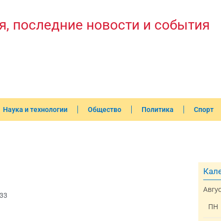
я, последние новости и события
Наука и технологии
Общество
Политика
Спорт
Кале
Авгу
:33
ПН