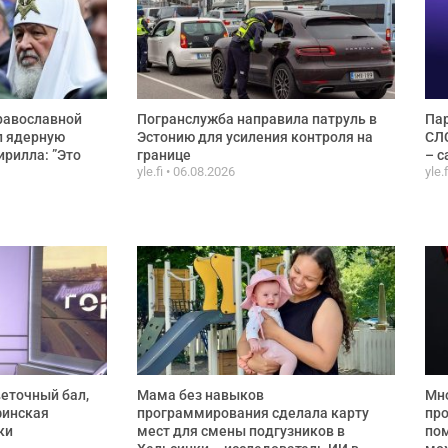
равославной
Погранслужба направила патруль в
Пар
л ядерную
Эстонию для усиления контроля на
СЛС
ирилла: ”Это
границе
– с
yle.fi
06.08.2026
yle.
веточный бал,
Мама без навыков
Мно
финская
программирования сделала карту
про
ки
мест для смены подгузников в
по