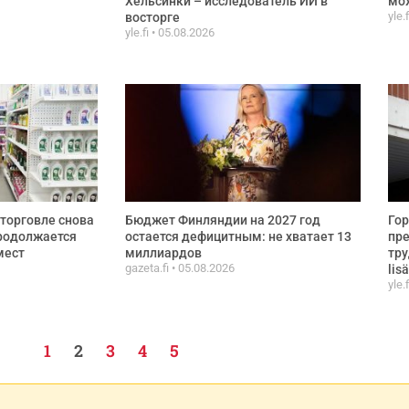
Хельсинки – исследователь ИИ в
мож
yle.
восторге
yle.fi
05.08.2026
торговле снова
Бюджет Финляндии на 2027 год
Гор
продолжается
остается дефицитным: не хватает 13
пре
мест
миллиардов
тру
gazeta.fi
05.08.2026
lisä
yle.
1
2
3
4
5