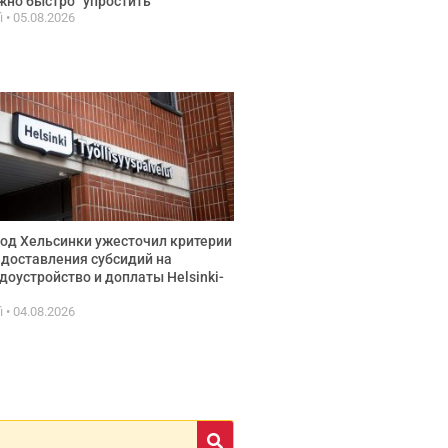
но быстро ”упростить”
fi
05.08.2026
од Хельсинки ужесточил критерии
доставления субсидий на
доустройство и доплаты Helsinki-
fi
04.08.2026