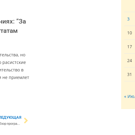
3
иях: ”За
утатам
10
17
ельства, но
24
о расистские
тельство в
31
и не приемлет
« Ию
ЛЕДУЮЩАЯ
Фестиваль Station Narva уже скоро — обзор программы и практические советы