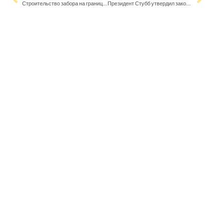
Строительство забора на границе с РФ продвигается – работы в Нуйямаа начнутся в августе
Президент Стубб утвердил закон о выдворении: “Я понимаю все сложности, связанные с законом”