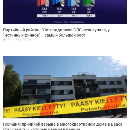
Партийный рейтинг Yle: поддержка СЛС резко упала, у
”Истинных финнов” – самый большой рост
yle.fi
06.08.2026
Полиция: причиной взрыва в многоквартирном доме в Вааса
стал самогон, который варили в ванной