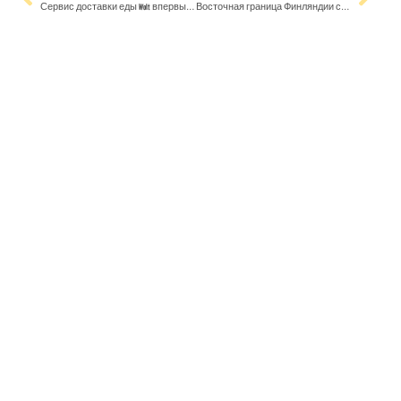
Сервис доставки еды Wolt впервые оформил курьеров по трудовому договору
Восточная граница Финляндии стала достопримечательностью, доступной немногим – мы выяснили, кто там побывал