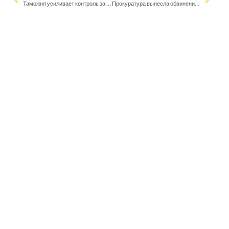
Таможня усиливает контроль за продуктами в портах Хельсинки
Прокуратура вынесла обвинения по делу о повреждении морских кабелей судном российского теневого флота Eagle S