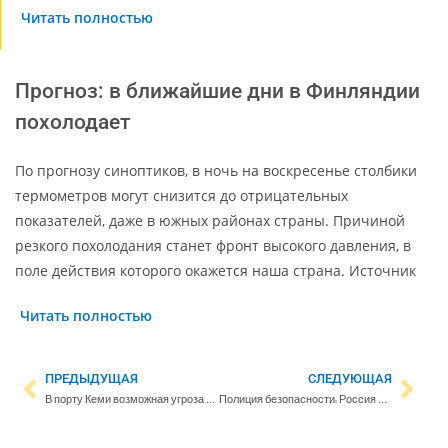
Читать полностью
Прогноз: в ближайшие дни в Финляндии
похолодает
По прогнозу синоптиков, в ночь на воскресенье столбики
термометров могут снизится до отрицательных
показателей, даже в южных районах страны. Причиной
резкого похолодания станет фронт высокого давления, в
поле действия которого окажется наша страна. Источник
Читать полностью
ПРЕДЫДУЩАЯ
СЛЕДУЮЩАЯ
В порту Кеми возможная угроза безопасности: Supo следит за деятельностью китайской судоходной компании Cosco
Полиция безопасности: Россия может использовать финских заложников для шантажа