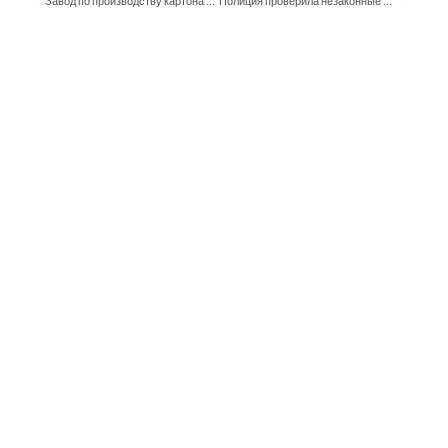
Завод по производству картона Kotkamills увольняет 21 сотрудника
Полиция проверила незаконные переводы со счетов клиентов S-pankki – ущерб оценивается в 1,3 миллиона евро