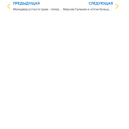
ПРЕДЫДУЩАЯ
СЛЕДУЮЩАЯ
Менеджер устал от краж – теперь весь алкоголь в одном из магазинов Хельсинки хранится под замком
Максим Галанин и «Огни большого города»: Исполняя песни на русском, мы многих людей делаем счастливее