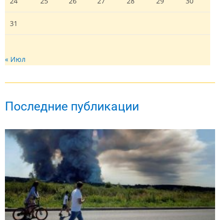
24
25
26
27
28
29
30
31
« Июл
Последние публикации