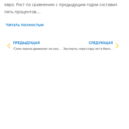
евро. Рост по сравнению с предыдущим годом составил
пять процентов.…
Читать полностью
ПРЕДЫДУЩАЯ
СЛЕДУЮЩАЯ
”Сине-черное движение” не сможет принять участие в выборах
Эксперты: через пару лет в Финляндии возникнет нехватка рабочей силы