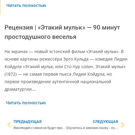
Читать полностью
Рецензия | «Этакий мульк» — 90 минут
простодушного веселья
На экранах — новый эстонский фильм «Этакий мульк». В
основе картины режиссёра Эрго Кульда — комедия Лидии
Койдула «Этакий мульк, или Сто пур соли». Этакий мульк»
(1872) — не самая первая пьеса Лидии Койдула, но
первое произведение аутентичной национальной
драматургии.…
Читать полностью
ПРЕДЫДУЩАЯ
СЛЕДУЮЩАЯ
Финляндия с 1 июня не будет принимать российские небиометрические паспорта
Окунитесь в зимнюю сказку – посмотрите лучшие снимки читателей за февраль