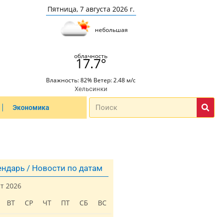
Пятница, 7 августа 2026 г.
небольшая
облачность
17.7°
Влажность: 82% Ветер: 2.48 м/с
Хельсинки
Экономика
ндарь / Новости по датам
ст 2026
ВТ
СР
ЧТ
ПТ
СБ
ВС