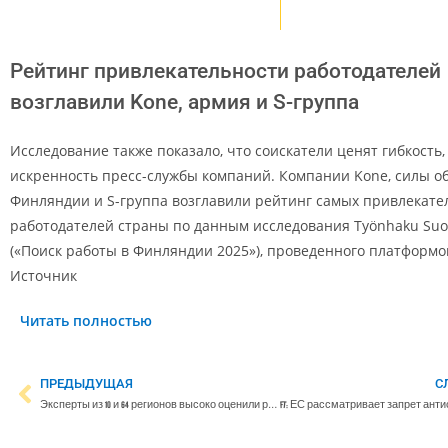
Рейтинг привлекательности работодателей
возглавили Kone, армия и S-группа
Исследование также показало, что соискатели ценят гибкость,
искренность пресс-службы компаний. Компании Kone, силы 
Финляндии и S-группа возглавили рейтинг самых привлекате
работодателей страны по данным исследования Työnhaku Su
(«Поиск работы в Финляндии 2025»), проведенного платформой
Источник
Читать полностью
ПРЕДЫДУЩАЯ
С
Эксперты из 10 и 64 регионов высоко оценили работу по сохранению исторической памяти в Выборге