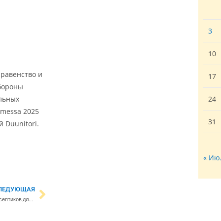
3
10
 равенство и
17
обороны
льных
24
omessa 2025
31
 Duunitori.
« Ию
ЛЕДУЮЩАЯ
FT: ЕС рассматривает запрет антисептиков для рук