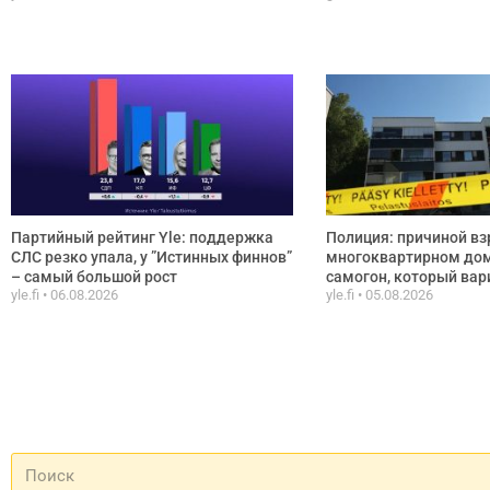
Партийный рейтинг Yle: поддержка
Полиция: причиной вз
СЛС резко упала, у ”Истинных финнов”
многоквартирном дом
– самый большой рост
самогон, который вар
yle.fi
06.08.2026
yle.fi
05.08.2026