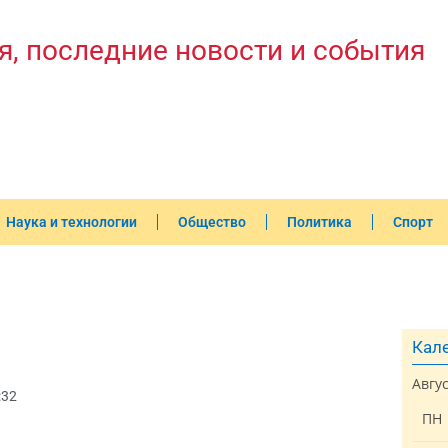
я, последние новости и события
Наука и технологии
Общество
Политика
Спорт
Кале
Авгу
:32
ПН