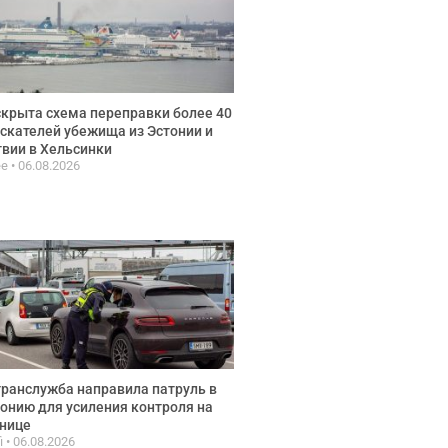
крыта схема переправки более 40
скателей убежища из Эстонии и
вии в Хельсинки
ee
06.08.2026
ранслужба направила патруль в
онию для усиления контроля на
нице
fi
06.08.2026