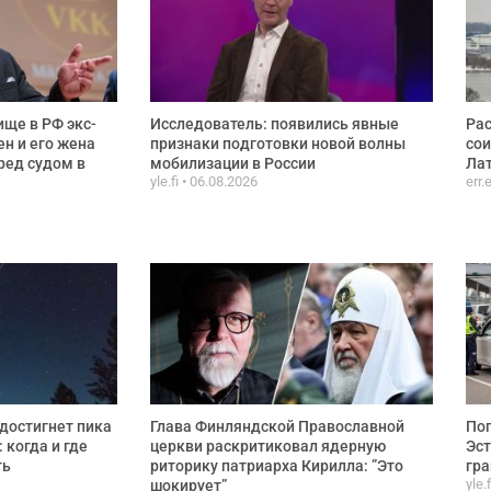
ще в РФ экс-
Исследователь: появились явные
Рас
ен и его жена
признаки подготовки новой волны
сои
ред судом в
мобилизации в России
Лат
yle.fi
06.08.2026
err.
достигнет пика
Глава Финляндской Православной
Пог
 когда и где
церкви раскритиковал ядерную
Эст
ть
риторику патриарха Кирилла: ”Это
гра
yle.
шокирует”