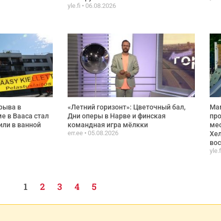
yle.fi
06.08.2026
рыва в
«Летний горизонт»: Цветочный бал,
Ма
е в Вааса стал
Дни оперы в Нарве и финская
про
или в ванной
командная игра мёлкки
мес
err.ee
05.08.2026
Хел
вос
yle.
1
2
3
4
5