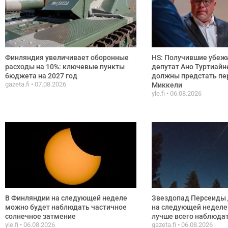
Финляндия увеличивает оборонные
HS: Получившие убежи
расходы на 10%: ключевые пункты
депутат Ано Туртиайн
бюджета на 2027 год
должны предстать пе
gazeta.fi
07.08.2026
Миккели
yle.fi
06.08.2026
В Финляндии на следующей неделе
Звездопад Персеиды 
можно будет наблюдать частичное
на следующей неделе:
солнечное затмение
лучше всего наблюда
yle.fi
06.08.2026
gazeta.fi
06.08.2026