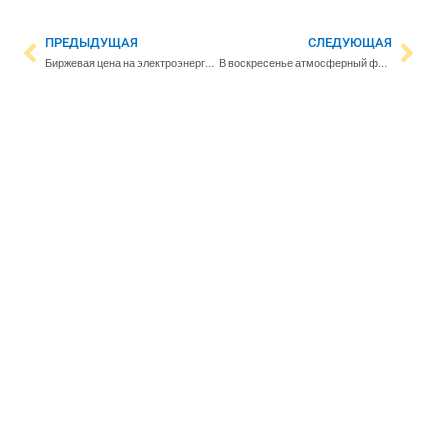
ПРЕДЫДУЩАЯ
СЛЕДУЮЩАЯ
Биржевая цена на электроэнергию в субботу значительно ниже, чем в предыдущие дни
В воскресенье атмосферный фронт с дождями двинется на восток