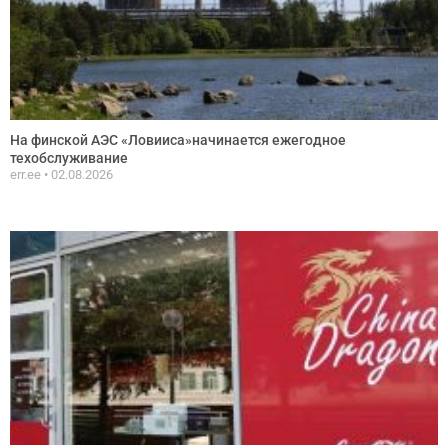
На финской АЭС «Ловииса»начинается ежегодное
техобслуживание
err.ee
02.08.2026