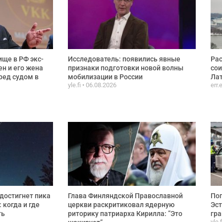
ще в РФ экс-
Исследователь: появились явные
Рас
ен и его жена
признаки подготовки новой волны
сои
ред судом в
мобилизации в России
Лат
yle.fi
06.08.2026
err.
достигнет пика
Глава Финляндской Православной
Пог
 когда и где
церкви раскритиковал ядерную
Эст
ть
риторику патриарха Кирилла: ”Это
гра
yle.