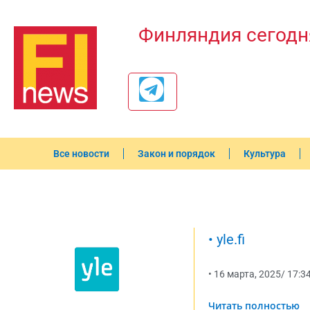
Финляндия сегодн
Все новости
Закон и порядок
Культура
•
yle.fi
•
16 марта, 2025
/
17:3
Читать полностью