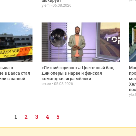
шокирует”
yle.fi
06.08.2026
рыва в
«Летний горизонт»: Цветочный бал,
Ма
е в Вааса стал
Дни оперы в Нарве и финская
про
или в ванной
командная игра мёлкки
мес
err.ee
05.08.2026
Хел
вос
yle.
1
2
3
4
5