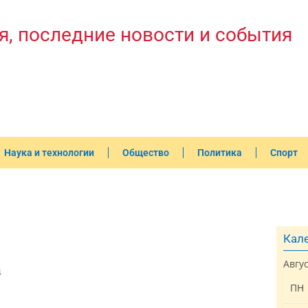
я, последние новости и события
Наука и технологии
Общество
Политика
Спорт
Кале
Авгу
4
ПН