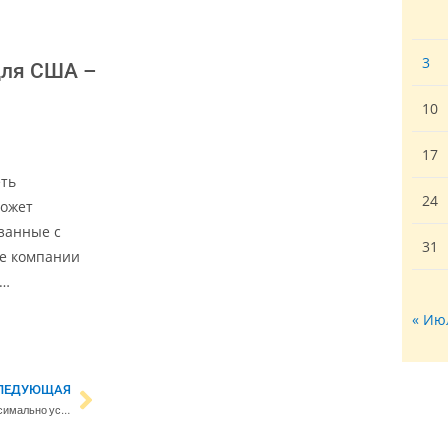
3
для США –
10
17
еть
24
может
занные с
31
ые компании
е…
« Ию
ЛЕДУЮЩАЯ
Президент Стубб: нам нужно максимально усилить давление на Путина