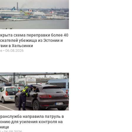
крыта схема переправки более 40
скателей убежища из Эстонии и
вии в Хельсинки
ee
06.08.2026
ранслужба направила патруль в
онию для усиления контроля на
нице
fi
06.08.2026