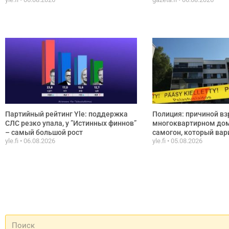
Партийный рейтинг Yle: поддержка
Полиция: причиной вз
СЛС резко упала, у ”Истинных финнов”
многоквартирном дом
– самый большой рост
самогон, который вар
yle.fi
06.08.2026
yle.fi
05.08.2026