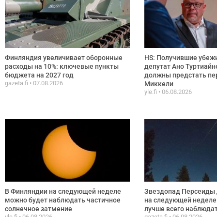
Финляндия увеличивает оборонные
HS: Получившие убежи
расходы на 10%: ключевые пункты
депутат Ано Туртиайн
бюджета на 2027 год
должны предстать пе
gazeta.fi
07.08.2026
Миккели
yle.fi
06.08.2026
В Финляндии на следующей неделе
Звездопад Персеиды 
можно будет наблюдать частичное
на следующей неделе:
солнечное затмение
лучше всего наблюда
yle.fi
06.08.2026
gazeta.fi
06.08.2026