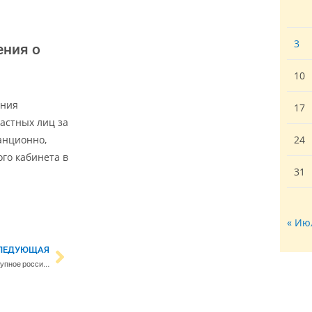
3
ения о
10
ения
17
астных лиц за
анционно,
24
ого кабинета в
31
« Ию
ЛЕДУЮЩАЯ
Военный эксперт: «Ожидалось крупное российское наступление, но его пока не видно»