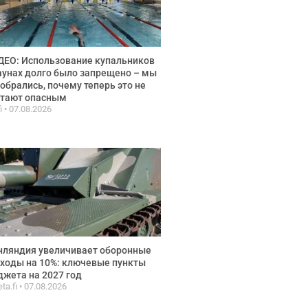
ЕО: Использование купальников
аунах долго было запрещено – мы
обрались, почему теперь это не
итают опасным
fi
07.08.2026
нляндия увеличивает оборонные
ходы на 10%: ключевые пункты
жета на 2027 год
ta.fi
07.08.2026