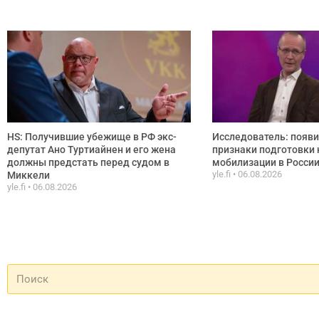
HS: Получившие убежище в РФ экс-
Исследователь: появ
депутат Ано Туртиайнен и его жена
признаки подготовки 
должны предстать перед судом в
мобилизации в Росси
yle.fi
06.08.2026
Миккели
yle.fi
06.08.2026