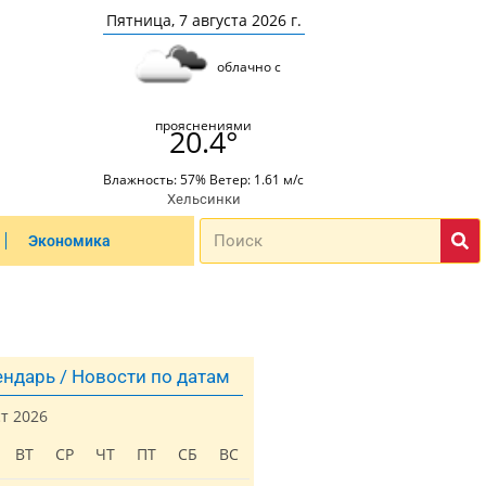
Пятница, 7 августа 2026 г.
облачно с
прояснениями
20.4°
Влажность: 57% Ветер: 1.61 м/с
Хельсинки
Экономика
ндарь / Новости по датам
ст 2026
ВТ
СР
ЧТ
ПТ
СБ
ВС