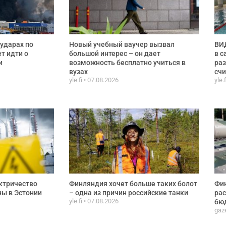
ударах по
Новый учебный ваучер вызвал
ВИД
ет идти о
большой интерес – он дает
в с
и
возможность бесплатно учиться в
раз
вузах
сч
yle.fi
07.08.2026
yle.
ктричество
Финляндия хочет больше таких болот
Фи
ы в Эстонии
– одна из причин российские танки
рас
yle.fi
07.08.2026
бюд
gaze