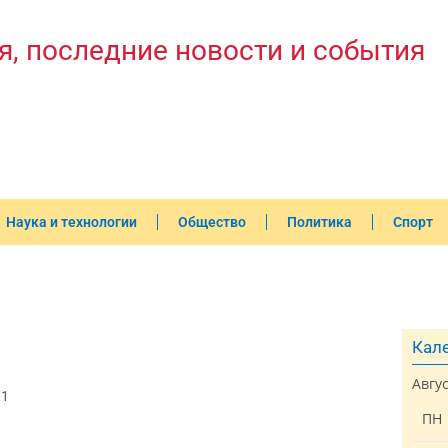
я, последние новости и события
Наука и технологии
Общество
Политика
Спорт
Кале
Авгу
31
ПН