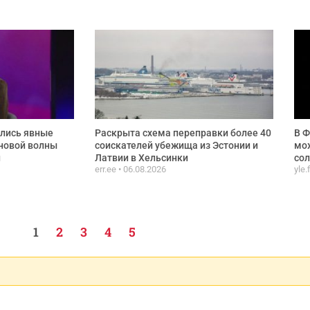
ились явные
Раскрыта схема переправки более 40
В Ф
новой волны
соискателей убежища из Эстонии и
мож
и
Латвии в Хельсинки
сол
err.ee
06.08.2026
yle.
1
2
3
4
5