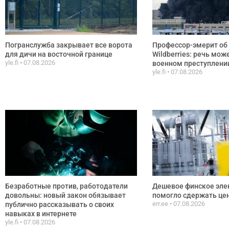
Погранслужба закрывает все ворота
Профессор-эмерит об 
для дичи на восточной границе
Wildberries: речь мож
yle.fi
07.08.2026
военном преступлени
yle.fi
07.08.2026
Безработные против, работодатели
Дешевое финское эле
довольны: новый закон обязывает
помогло сдержать цен
err.ee
07.08.2026
публично рассказывать о своих
навыках в интернете
yle.fi
07.08.2026