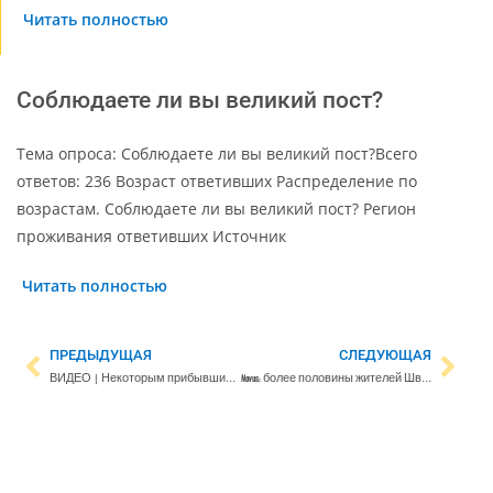
Читать полностью
Соблюдаете ли вы великий пост?
Тема опроса: Соблюдаете ли вы великий пост?Всего
ответов: 236 Возраст ответивших Распределение по
возрастам. Соблюдаете ли вы великий пост? Регион
проживания ответивших Источник
Читать полностью
ПРЕДЫДУЩАЯ
СЛЕДУЮЩАЯ
ВИДЕО | Некоторым прибывшим через Россию беженцам пришлось ночевать на скамейках автовокзала. Сегодня туда завезли раскладушки
Novus: более половины жителей Швеции поддерживают вступление страны в НАТО