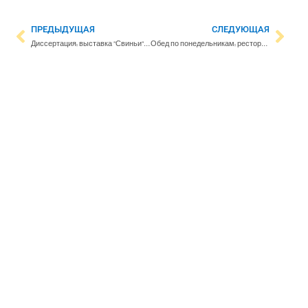
ПРЕДЫДУЩАЯ
СЛЕДУЮЩАЯ
Диссертация: выставка ”Свиньи” вызвала бурные эмоции, и это хорошо – музеи должны смело брать на себя роль ”разрушителя комфорта”
Обед по понедельникам: ресторан Bierhaus Kamppi