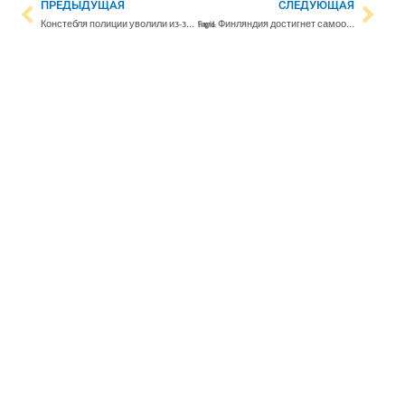
ПРЕДЫДУЩАЯ
СЛЕДУЮЩАЯ
Констебля полиции уволили из-за связей с ультраправыми
Fingrid: Финляндия достигнет самообеспечения электроэнергией в 2024 году