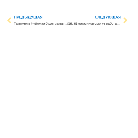
ПРЕДЫДУЩАЯ
СЛЕДУЮЩАЯ
Таможня в Нуйямаа будет закрыта по ночам – время работы на двух других КПП сократят
KSML: 300 магазинов смогут работать в обычном режиме во время отключения электричества