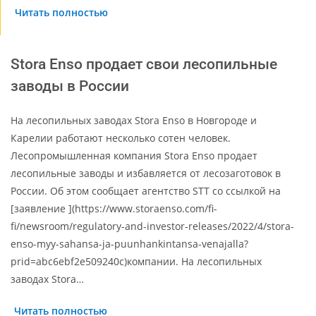
Читать полностью
Stora Enso продает свои лесопильные
заводы в России
На лесопильных заводах Stora Enso в Новгороде и
Карелии работают несколько сотен человек.
Лесопромышленная компания Stora Enso продает
лесопильные заводы и избавляется от лесозаготовок в
России. Об этом сообщает агентство STT со ссылкой на
[заявление ](https://www.storaenso.com/fi-
fi/newsroom/regulatory-and-investor-releases/2022/4/stora-
enso-myy-sahansa-ja-puunhankintansa-venajalla?
prid=abc6ebf2e509240c)компании. На лесопильных
заводах Stora…
Читать полностью