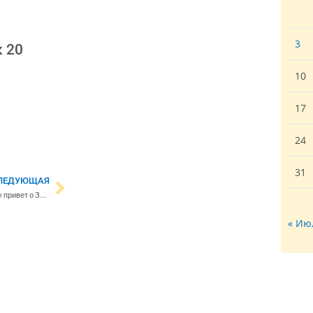
3
к 20
10
17
24
31
ЛЕДУЮЩАЯ
Президент Стубб передал Трампу привет о Зеленского и указал, что Путину нельзя доверять
« Ию