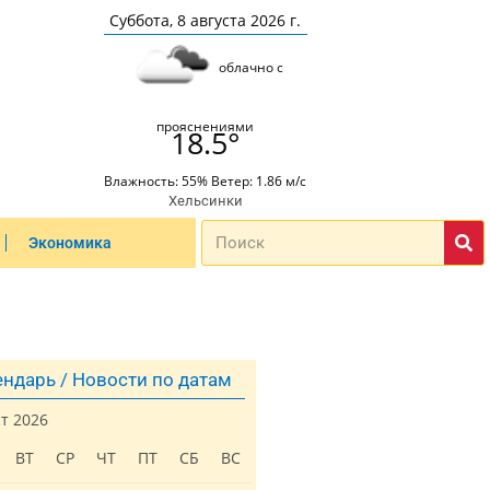
Суббота, 8 августа 2026 г.
облачно с
прояснениями
18.5°
Влажность: 55% Ветер: 1.86 м/с
Хельсинки
Экономика
ндарь / Новости по датам
ст 2026
ВТ
СР
ЧТ
ПТ
СБ
ВС