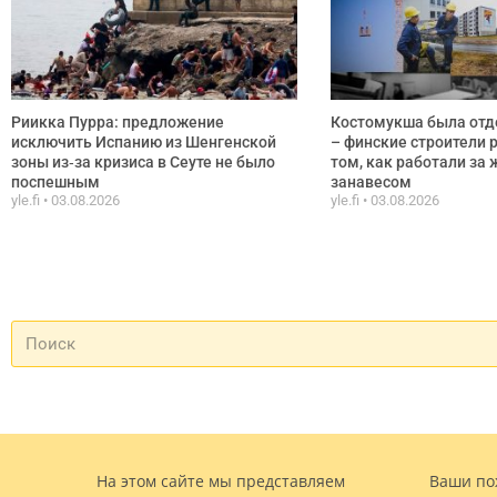
Риикка Пурра: предложение
Костомукша была от
исключить Испанию из Шенгенской
– финские строители 
зоны из‑за кризиса в Сеуте не было
том, как работали за
поспешным
занавесом
yle.fi
03.08.2026
yle.fi
03.08.2026
На этом сайте мы представляем
Ваши по