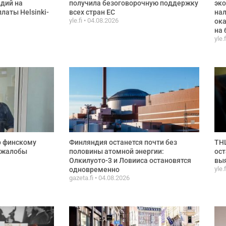
дий на
получила безоговорочную поддержку
эко
латы Helsinki-
всех стран ЕС
нал
yle.fi
04.08.2026
ока
на
yle.
р финскому
Финляндия останется почти без
THL
и жалобы
половины атомной энергии:
ост
Олкилуото-3 и Ловииса остановятся
выя
yle.
одновременно
gazeta.fi
04.08.2026