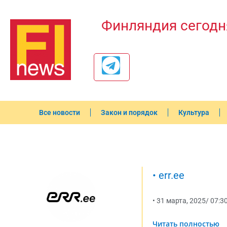
Финляндия сегодн
Все новости
Закон и порядок
Культура
•
err.ee
•
31 марта, 2025
/
07:3
Читать полностью