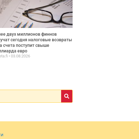
ее двух миллионов финнов
учат сегодня налоговые возвраты
а счета поступит свыше
ллиарда евро
ta.fi
03.08.2026
ти