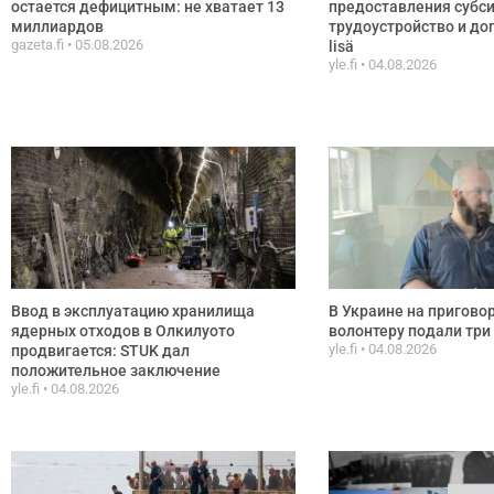
остается дефицитным: не хватает 13
предоставления субси
миллиардов
трудоустройство и доп
gazeta.fi
05.08.2026
lisä
yle.fi
04.08.2026
Ввод в эксплуатацию хранилища
В Украине на пригово
ядерных отходов в Олкилуото
волонтеру подали тр
yle.fi
04.08.2026
продвигается: STUK дал
положительное заключение
yle.fi
04.08.2026