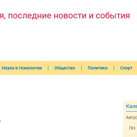
я, последние новости и события
Наука и технологии
Общество
Политика
Спорт
Кале
Авгу
0
ПН