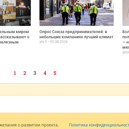
дельным миром
Опрос Союза предпринимателей: в
Бол
рассказывают о
небольших компаниях лучший климат
пол
yle.fi
03.08.2026
 железным
— н
ми
gaze
1
2
3
4
5
желания о развитии проекта,
Политика конфиденциальнос