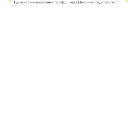
Цены на фиксированные тарифы на электроэнергию в Финляндии остаются стабильными
Глава Минфина представила список бюджетных сокращений на 900 миллионов евро – даже партнёры по правительству в шоке