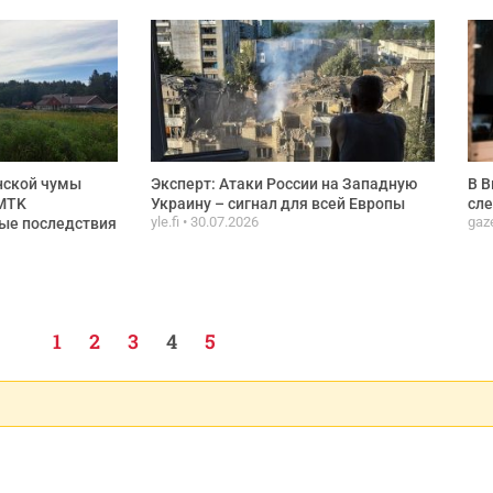
нской чумы
Эксперт: Атаки России на Западную
В В
 MTK
Украину – сигнал для всей Европы
сле
yle.fi
30.07.2026
gaz
ные последствия
1
2
3
4
5