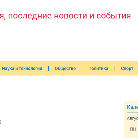
я, последние новости и события
Наука и технологии
Общество
Политика
Спорт
Кале
Авгу
2
ПН