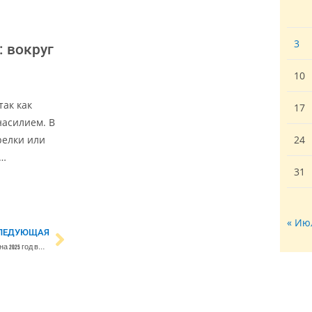
3
: вокруг
10
так как
17
насилием. В
релки или
24
е…
31
« Ию
ЛЕДУЮЩАЯ
Дефицит госбюджета Финляндии на 2025 год вырастет до 12,2 млрд евро. Возросшие траты связаны с расходами на обустройство границы с РФ