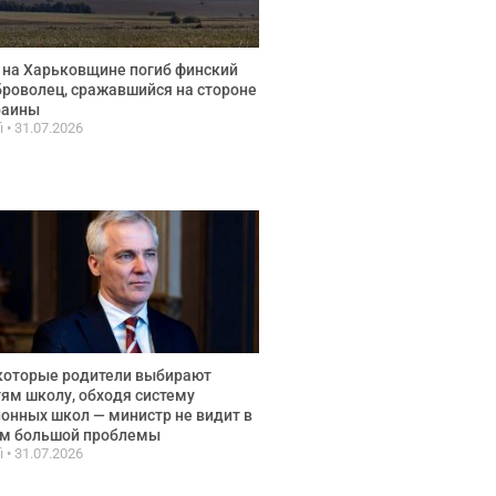
 на Харьковщине погиб финский
роволец, сражавшийся на стороне
раины
fi
31.07.2026
которые родители выбирают
ям школу, обходя систему
онных школ — министр не видит в
ом большой проблемы
fi
31.07.2026