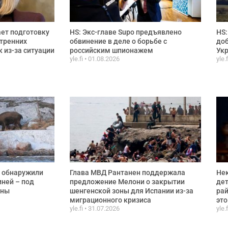
ет подготовку
HS: Экс-главе Supo предъявлено
HS:
тренних
обвинение в деле о борьбе с
доб
 из-за ситуации
российским шпионажем
Ук
yle.fi
01.08.2026
yle.
 обнаружили
Глава МВД Рантанен поддержала
Не
ней – под
предложение Мелони о закрытии
дет
ины
шенгенской зоны для Испании из-за
рай
миграционного кризиса
эт
yle.fi
31.07.2026
yle.