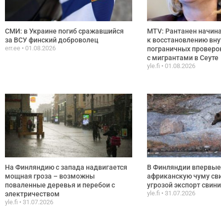
СМИ: в Украине погиб сражавшийся
MTV: Рантанен начина
за ВСУ финский доброволец
к восстановлению вну
err.ee
01.08.2026
пограничных проверок
с мигрантами в Сеуте
yle.fi
01.08.2026
На Финляндию с запада надвигается
В Финляндии впервые
мощная гроза – возможны
африканскую чуму сви
поваленные деревья и перебои с
угрозой экспорт свин
yle.fi
31.07.2026
электричеством
yle.fi
31.07.2026