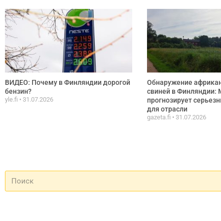
ВИДЕО: Почему в Финляндии дорогой
Обнаружение африка
бензин?
свиней в Финляндии:
yle.fi
31.07.2026
прогнозирует серьез
для отрасли
gazeta.fi
31.07.2026