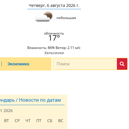
Четверг, 6 августа 2026 г.
небольшая
облачность
17°
Влажность: 86% Ветер: 2.11 м/с
Хельсинки
Экономика
ндарь / Новости по датам
ст 2026
ВТ
СР
ЧТ
ПТ
СБ
ВС