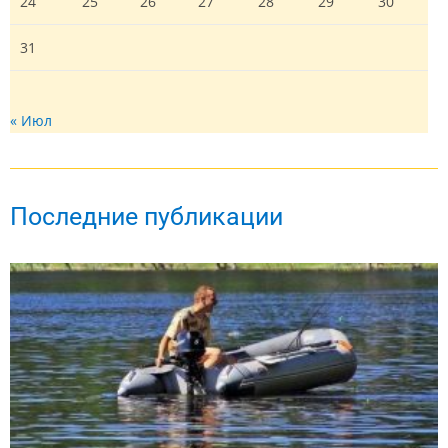
24
25
26
27
28
29
30
31
« Июл
Последние публикации