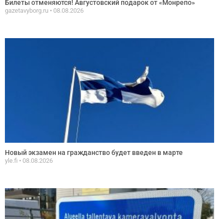
Билеты отменяются! Августовский подарок от «Монрепо»
gazetavyborg.ru
08.08.2026
Новый экзамен на гражданство будет введен в марте
yle.fi
08.08.2026