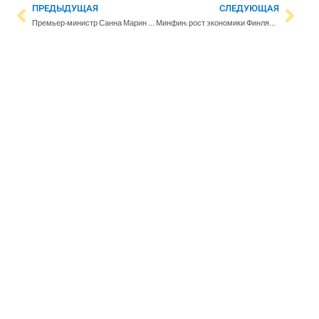
ПРЕДЫДУЩАЯ
СЛЕДУЮЩАЯ
Премьер-министр Санна Марин встретится в Стокгольме со своей шведской коллегой Магдаленой Андерссон
Минфин: рост экономики Финляндии замедлится в связи с введенными санкциями