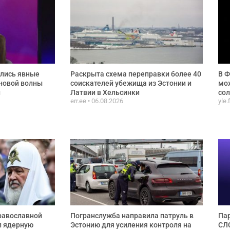
ились явные
Раскрыта схема переправки более 40
В Ф
новой волны
соискателей убежища из Эстонии и
мож
и
Латвии в Хельсинки
сол
err.ee
06.08.2026
yle.
равославной
Погранслужба направила патруль в
Пар
л ядерную
Эстонию для усиления контроля на
СЛС