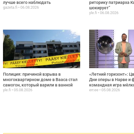
лучше всего наблюдать
риторику патриарха К
gazeta.fi
06.08.2026
шокирует”
yle.fi
06.08.2026
Полиция: причиной взрыва в
«Летний горизонт»: Ц
многоквартирном доме в Вааса стал
Дни оперы в Нарве и 
самогон, который варили в ванной
командная игра мёлк
yle.fi
05.08.2026
err.ee
05.08.2026