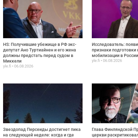
HS: Получившие убежище в РФ экс-
Исследователь: появ
депутат Ано Туртиайнен и его жена
признаки подготовки 
должны предстать перед судом в
мобилизации в Росси
yle.fi
06.08.2026
Миккели
yle.fi
06.08.2026
Звездопад Персеиды достигнет пика
Глава Финляндской П
на следующей неделе: когда и где
церкви раскритикова