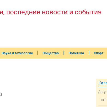
я, последние новости и события
Наука и технологии
Общество
Политика
Спорт
Кале
Авгу
33
ПН