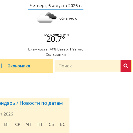
Четверг, 6 августа 2026 г.
облачно с
прояснениями
20.7°
Влажность: 74% Ветер: 1.99 м/с
Хельсинки
Экономика
ндарь / Новости по датам
ст 2026
ВТ
СР
ЧТ
ПТ
СБ
ВС