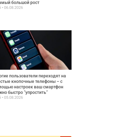
амый большой рост
fi
06.08.2026
гие пользователи переходят на
стые кнопочные телефоны – с
мощью настроек ваш смартфон
но быстро ”упростить”
fi
05.08.2026