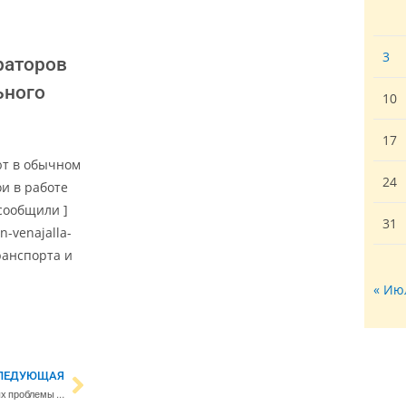
3
раторов
ьного
10
17
ют в обычном
24
и в работе
[сообщили ]
31
n-venajalla-
транспорта и
« Ию
ЛЕДУЮЩАЯ
S-группа и Wolt видят две возможных проблемы при доставке алкоголя на дом – правительство вскоре может разрешить продажу