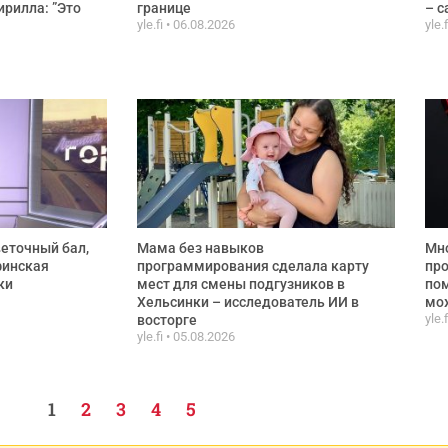
ирилла: ”Это
границе
– с
yle.fi
06.08.2026
yle.
веточный бал,
Мама без навыков
Мно
финская
программирования сделала карту
про
ки
мест для смены подгузников в
по
Хельсинки – исследователь ИИ в
мож
yle.
восторге
yle.fi
05.08.2026
1
2
3
4
5