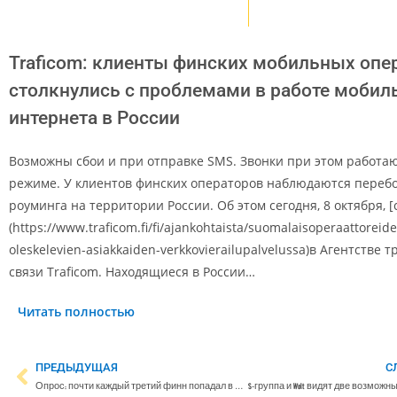
Traficom: клиенты финских мобильных опе
столкнулись с проблемами в работе мобил
интернета в России
Возможны сбои и при отправке SMS. Звонки при этом работа
режиме. У клиентов финских операторов наблюдаются перебо
роуминга на территории России. Об этом сегодня, 8 октября, 
(https://www.traficom.fi/fi/ajankohtaista/suomalaisoperaattoreide
oleskelevien-asiakkaiden-verkkovierailupalvelussa)в Агентстве 
связи Traficom. Находящиеся в России…
Читать полностью
ПРЕДЫДУЩАЯ
С
Опрос: почти каждый третий финн попадал в потенциально опасную ситуацию с электросамокатом