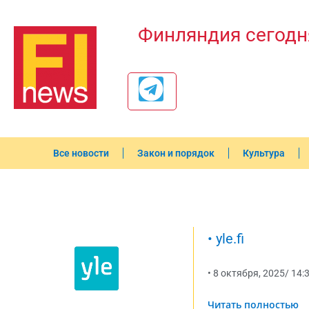
Финляндия сегодн
Все новости
Закон и порядок
Культура
•
yle.fi
•
8 октября, 2025
/
14:
Читать полностью