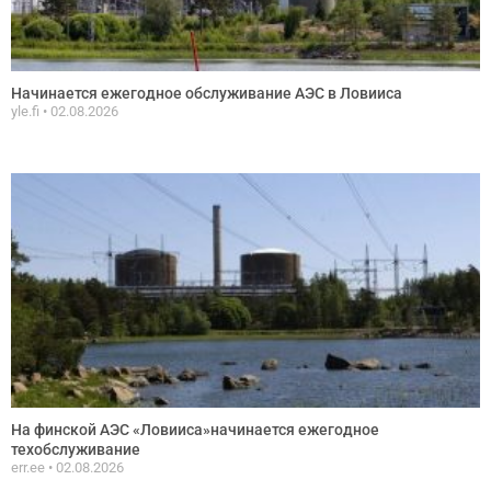
Начинается ежегодное обслуживание АЭС в Ловииса
yle.fi
02.08.2026
На финской АЭС «Ловииса»начинается ежегодное
техобслуживание
err.ee
02.08.2026