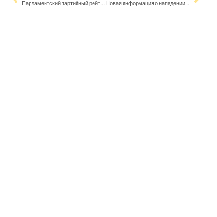
Парламентский партийный рейтинг: СДП оторвалась от Коалиционной партии
Новая информация о нападении в Эспоо: двое молодых людей попали в больницу, двое задержаны