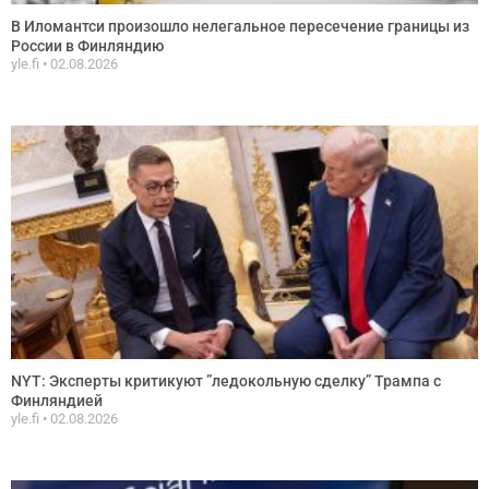
В Иломантси произошло нелегальное пересечение границы из
России в Финляндию
yle.fi
02.08.2026
NYT: Эксперты критикуют ”ледокольную сделку” Трампа с
Финляндией
yle.fi
02.08.2026