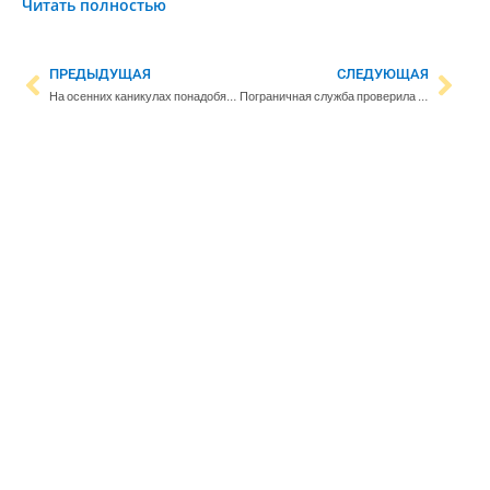
Читать полностью
ПРЕДЫДУЩАЯ
СЛЕДУЮЩАЯ
На осенних каникулах понадобятся шапка и перчатки – в выходные ветер будет сильным
Пограничная служба проверила танкер у берегов Хельсинки – судно направлялось в Россию