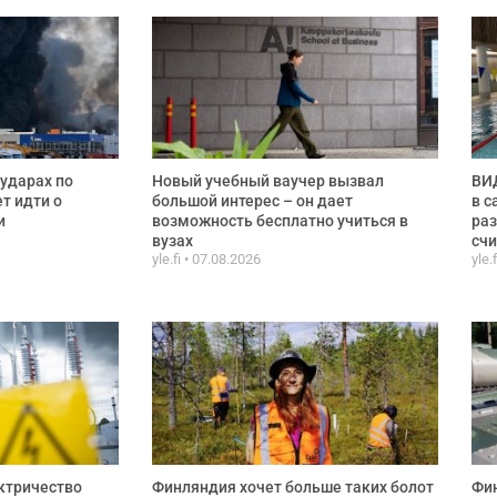
ударах по
Новый учебный ваучер вызвал
ВИД
ет идти о
большой интерес – он дает
в с
и
возможность бесплатно учиться в
раз
вузах
сч
yle.fi
07.08.2026
yle.
ктричество
Финляндия хочет больше таких болот
Фи