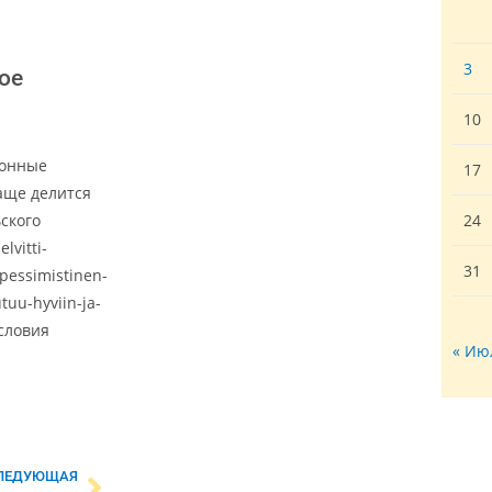
3
ое
10
ионные
17
аще делится
ского
24
lvitti-
31
pessimistinen-
uu-hyviin-ja-
условия
« Ию
ЛЕДУЮЩАЯ