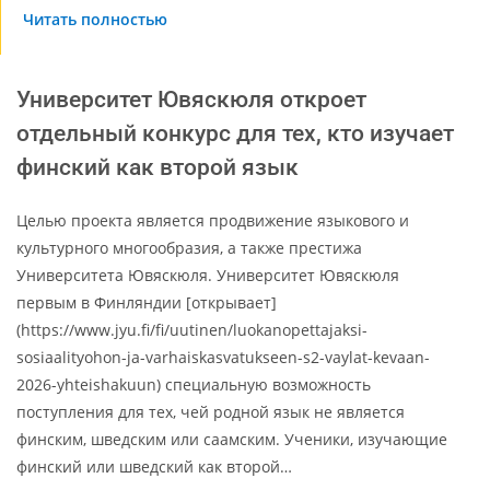
Читать полностью
Университет Ювяскюля откроет
отдельный конкурс для тех, кто изучает
финский как второй язык
Целью проекта является продвижение языкового и
культурного многообразия, а также престижа
Университета Ювяскюля. Университет Ювяскюля
первым в Финляндии [открывает]
(https://www.jyu.fi/fi/uutinen/luokanopettajaksi-
sosiaalityohon-ja-varhaiskasvatukseen-s2-vaylat-kevaan-
2026-yhteishakuun) специальную возможность
поступления для тех, чей родной язык не является
финским, шведским или саамским. Ученики, изучающие
финский или шведский как второй…