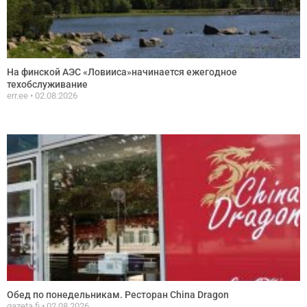
На финской АЭС «Ловииса»начинается ежегодное
техобслуживание
err.ee
02.08.2026
Обед по понедельникам. Ресторан China Dragon
gazeta.fi
02.08.2026