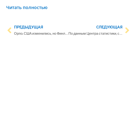
Читать полностью
ПРЕДЫДУЩАЯ
СЛЕДУЮЩАЯ
Орпо: США изменились, но Финляндия по-прежнему доверяет США
По данным Центра статистики, ситуация с занятостью ухудшилась