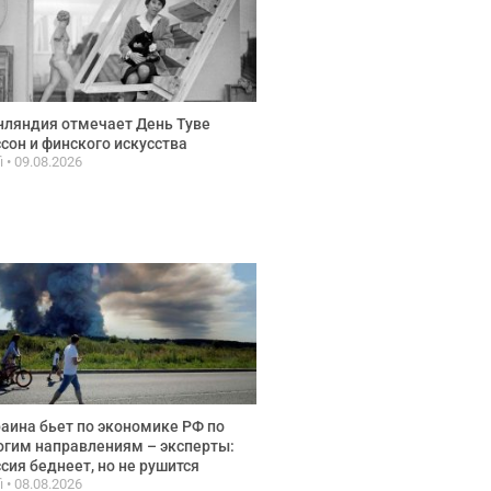
ляндия отмечает День Туве
сон и финского искусства
fi
09.08.2026
аина бьет по экономике РФ по
гим направлениям – эксперты:
сия беднеет, но не рушится
fi
08.08.2026