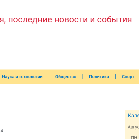
я, последние новости и события
Наука и технологии
Общество
Политика
Спорт
Кале
Авгу
34
ПН