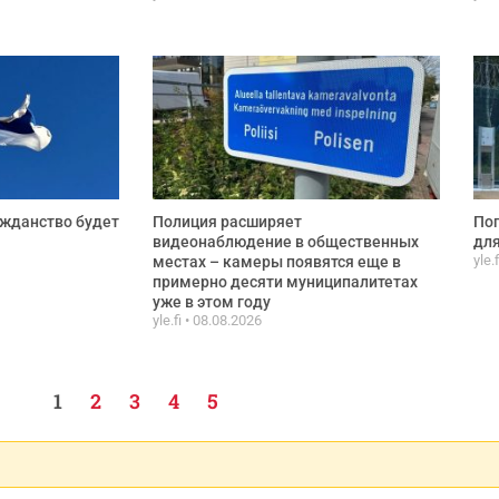
ажданство будет
Полиция расширяет
Пог
видеонаблюдение в общественных
для
yle.
местах – камеры появятся еще в
примерно десяти муниципалитетах
уже в этом году
yle.fi
08.08.2026
1
2
3
4
5