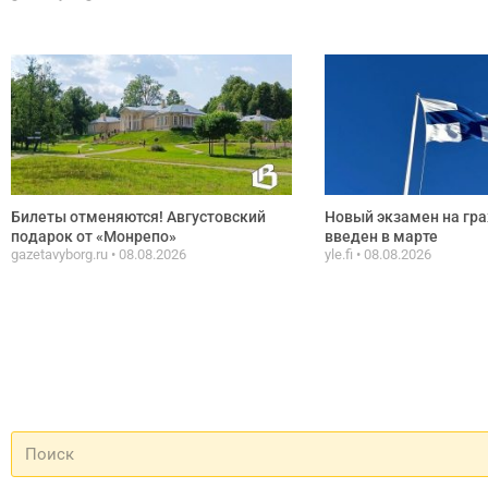
Билеты отменяются! Августовский
Новый экзамен на гр
подарок от «Монрепо»
введен в марте
gazetavyborg.ru
08.08.2026
yle.fi
08.08.2026