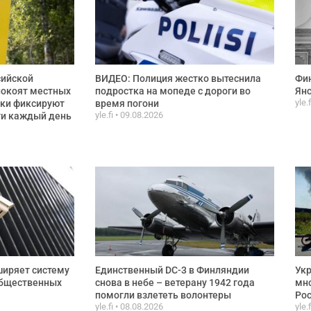
сийской
ВИДЕО: Полиция жестко вытеснила
Фин
покоят местных
подростка на мопеде с дороги во
Янс
yle.
ики фиксируют
время погони
yle.fi
09.08.2026
ти каждый день
ширяет систему
Единственный DC-3 в Финляндии
Укр
общественных
снова в небе – ветерану 1942 года
мно
помогли взлететь волонтеры
Рос
yle.fi
08.08.2026
yle.