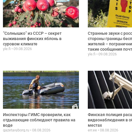
”Солнышко” из СССР – секрет
Странные звуки с рос
выживания финских яблонь в
стороны границы бес
суровом климате
жителей – пограничн
yle.fi
09.08.2026
такие сообщения поч
yle.fi
09.08.2026
Инспекторы ГИМС проверили, как
Финская полиция рас
отдыхающие соблюдают правила на
видеонаблюдения в 
воде
местах
gazetavyborg.ru
08.08.2026
err.ee
08.08.2026