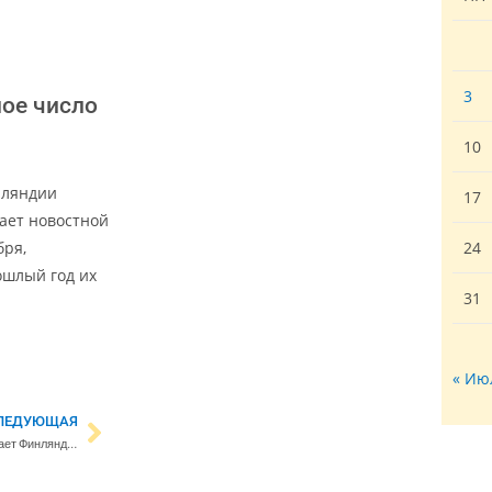
3
ое число
10
нляндии
17
ает новостной
бря,
24
ошлый год их
31
« Ию
ЛЕДУЮЩАЯ
Признанный эксперт по России дает Финляндии советы по подготовке к гибридным угрозам с российской стороны