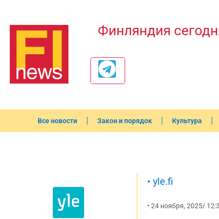
Финляндия сегодн
Все новости
Закон и порядок
Культура
•
yle.fi
•
24 ноября, 2025
/
12: