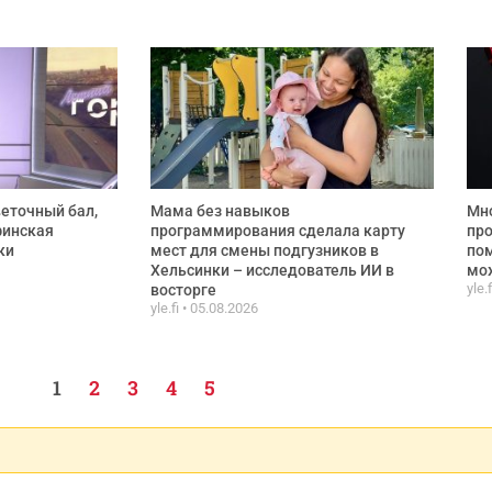
веточный бал,
Мама без навыков
Мно
финская
программирования сделала карту
про
ки
мест для смены подгузников в
по
Хельсинки – исследователь ИИ в
мож
yle.
восторге
yle.fi
05.08.2026
1
2
3
4
5