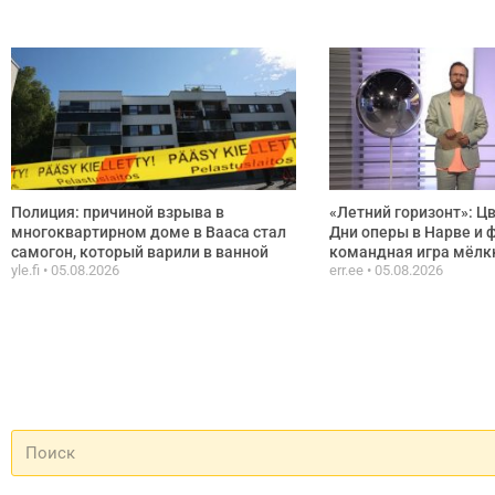
Полиция: причиной взрыва в
«Летний горизонт»: Ц
многоквартирном доме в Вааса стал
Дни оперы в Нарве и 
самогон, который варили в ванной
командная игра мёлк
yle.fi
05.08.2026
err.ee
05.08.2026