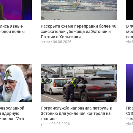
ились явные
Раскрыта схема переправки более 40
В Ф
новой волны
соискателей убежища из Эстонии и
мож
и
Латвии в Хельсинки
сол
err.ee
06.08.2026
yle.
равославной
Погранслужба направила патруль в
Пар
л ядерную
Эстонию для усиления контроля на
СЛС
ирилла: ”Это
границе
– с
yle.fi
06.08.2026
yle.