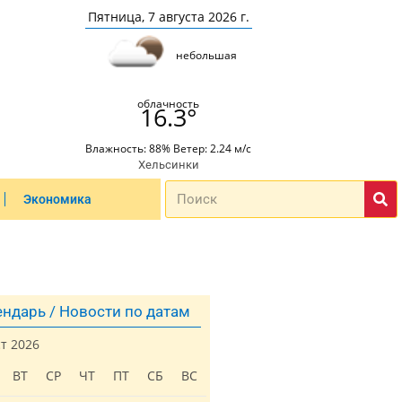
Пятница, 7 августа 2026 г.
небольшая
облачность
16.3°
Влажность: 88% Ветер: 2.24 м/с
Хельсинки
Экономика
ндарь / Новости по датам
ст 2026
ВТ
СР
ЧТ
ПТ
СБ
ВС