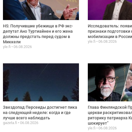
HS: Получившие убежище в РФ экс-
Исследователь: появ
депутат Ано Туртиайнен и его жена
признаки подготовки 
должны предстать перед судом в
мобилизации в Росси
yle.fi
06.08.2026
Миккели
yle.fi
06.08.2026
Звездопад Персеиды достигнет пика
Глава Финляндской П
на следующей неделе: когда и где
церкви раскритикова
лучше всего наблюдать
риторику патриарха К
gazeta.fi
06.08.2026
шокирует”
yle.fi
06.08.2026