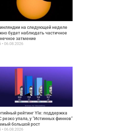
инляндии на следующей неделе
но будет наблюдать частичное
нечное затмение
fi
06.08.2026
тийный рейтинг Yle: поддержка
 резко упала, у ”Истинных финнов”
амый большой рост
fi
06.08.2026