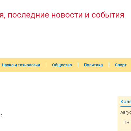
я, последние новости и события
Наука и технологии
Общество
Политика
Спорт
Кале
Авгу
32
ПН