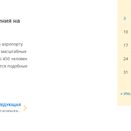
3
ения на
10
в аэропорту
17
ят масштабные
о 450 человек
24
ятся подобные
31
« Ию
ЛЕДУЮЩАЯ
Эксперты: Украина и Россия могут остаться в вечном конфликте