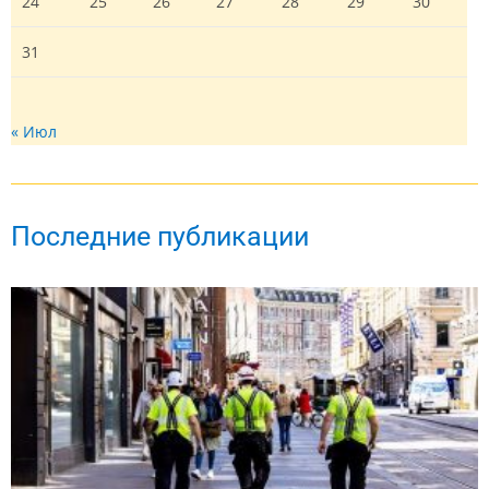
24
25
26
27
28
29
30
31
« Июл
Последние публикации