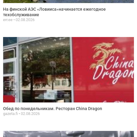
На финской АЭС «Ловииса»начинается ежегодное
техобслуживание
err.ee
02.08.2026
Обед по понедельникам. Ресторан China Dragon
gazeta.fi
02.08.2026