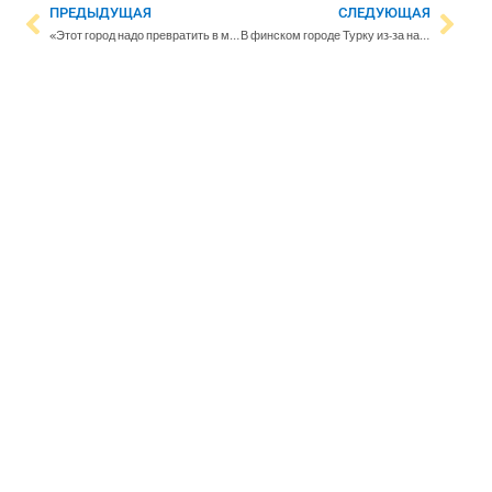
ПРЕДЫДУЩАЯ
СЛЕДУЮЩАЯ
«‎Этот город надо превратить в мемориал»: история мариупольца, бежавшего через «ДНР» и Россию в Финляндию
В финском городе Турку из-за нападения России на Украину демонтируют памятник Ленину