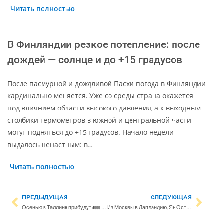
Читать полностью
В Финляндии резкое потепление: после
дождей — солнце и до +15 градусов
После пасмурной и дождливой Пасхи погода в Финляндии
кардинально меняется. Уже со среды страна окажется
под влиянием области высокого давления, а к выходным
столбики термометров в южной и центральной части
могут подняться до +15 градусов. Начало недели
выдалось ненастным: в…
Читать полностью
ПРЕДЫДУЩАЯ
СЛЕДУЮЩАЯ
Осенью в Таллинн прибудут 4000 лидеров оборонной сферы
Из Москвы в Лапландию: Ян Острый срочно переехал в Финляндию, чтобы избежать платы за обучение