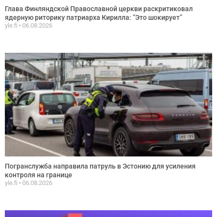
Глава Финляндской Православной церкви раскритиковал
ядерную риторику патриарха Кирилла: ”Это шокирует”
yle.fi
06.08.2026
Погранслужба направила патруль в Эстонию для усиления
контроля на границе
yle.fi
06.08.2026