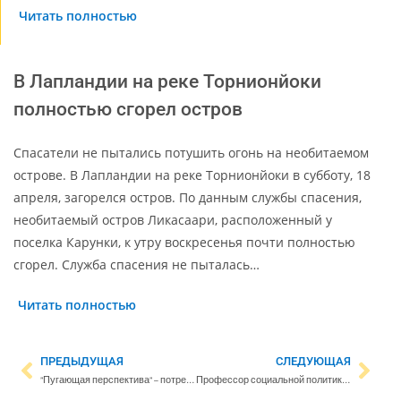
Читать полностью
В Лапландии на реке Торнионйоки
полностью сгорел остров
Спасатели не пытались потушить огонь на необитаемом
острове. В Лапландии на реке Торнионйоки в субботу, 18
апреля, загорелся остров. По данным службы спасения,
необитаемый остров Ликасаари, расположенный у
поселка Карунки, к утру воскресенья почти полностью
сгорел. Служба спасения не пыталась…
Читать полностью
ПРЕДЫДУЩАЯ
СЛЕДУЮЩАЯ
”Пугающая перспектива” – потребность социальной помощи резко растет на фоне сокращений
Профессор социальной политики предупреждает: враждебная риторика о мигрантах угрожает демократии