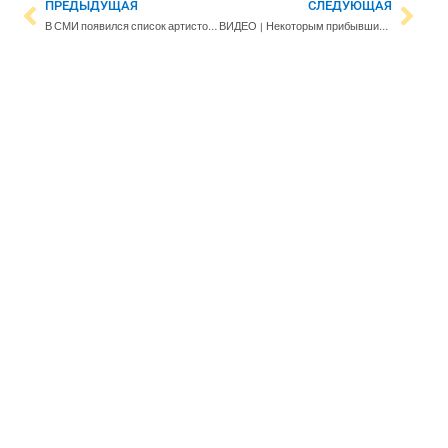
ПРЕДЫДУЩАЯ
СЛЕДУЮЩАЯ
В СМИ появился список артистов, которым на 50 лет запретили въезд в России
ВИДЕО | Некоторым прибывшим через Россию беженцам пришлось ночевать на скамейках автовокзала. Сегодня туда завезли раскладушки