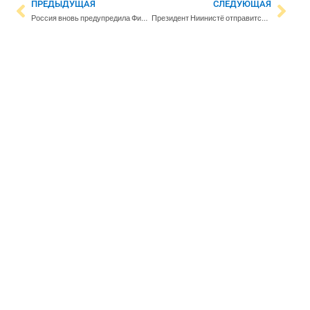
ПРЕДЫДУЩАЯ
СЛЕДУЮЩАЯ
Россия вновь предупредила Финляндию о последствиях членства в НАТО
Президент Ниинистё отправится с государственным визитом в Швецию