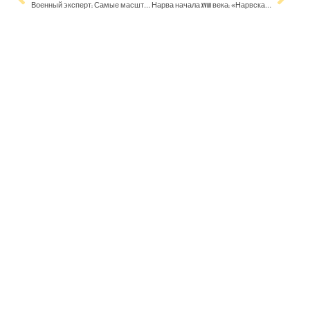
Военный эксперт: Самые масштабные ночные авианалёты показывают, что до мира в Украине ещё очень далеко
Нарва начала XVIII века: «Нарвская конфузия» Петра Первого 30 ноября 1700 года