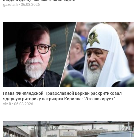
gazeta.fi
06.08.2026
Глава Финляндской Православной церкви раскритиковал
ядерную риторику патриарха Кирилла: ”Это шокирует”
yle.fi
06.08.2026