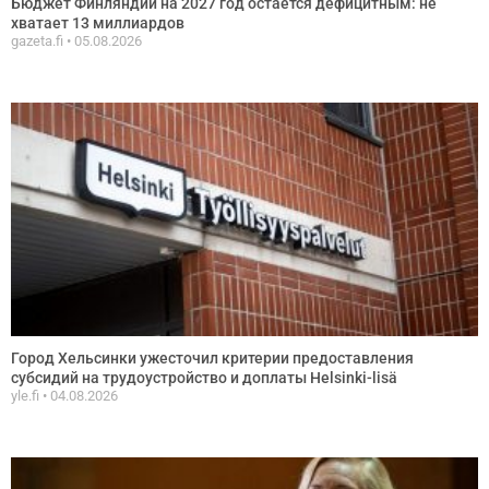
Бюджет Финляндии на 2027 год остается дефицитным: не
хватает 13 миллиардов
gazeta.fi
05.08.2026
Город Хельсинки ужесточил критерии предоставления
субсидий на трудоустройство и доплаты Helsinki-lisä
yle.fi
04.08.2026