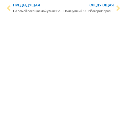
ПРЕДЫДУЩАЯ
СЛЕДУЮЩАЯ
На самой посещаемой улице Венецианской биеннале открылся эстонский павильон
Покинувший КХЛ ”Йокерит” пропустит сезон, а в 2023 году вернется в финскую лигу