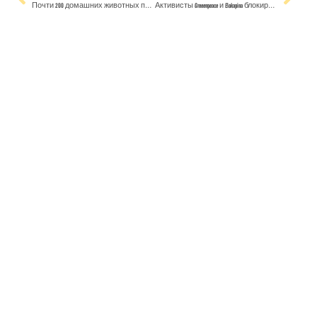
Почти 200 домашних животных приехали в Финляндию вместе с бегущими от войны в Украине хозяевами
Активисты Greeenpeace и Elokapina блокируют доступ к порту Ханко железнодорожным составам с российским углем