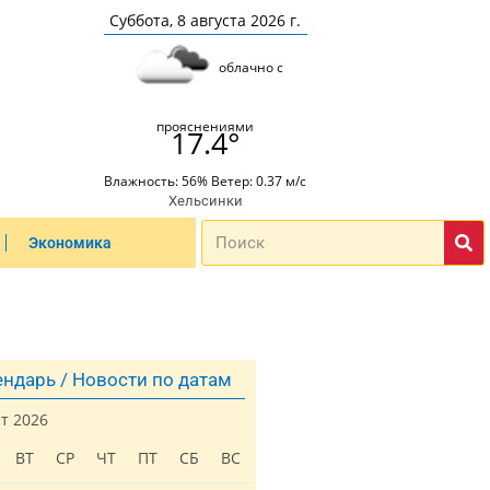
Суббота, 8 августа 2026 г.
облачно с
прояснениями
17.4°
Влажность: 56% Ветер: 0.37 м/с
Хельсинки
Экономика
ндарь / Новости по датам
ст 2026
ВТ
СР
ЧТ
ПТ
СБ
ВС