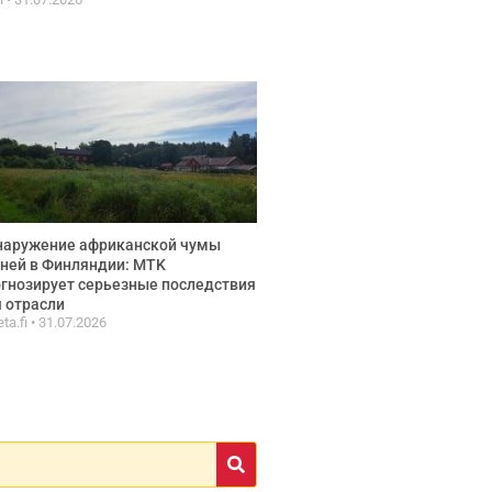
наружение африканской чумы
ней в Финляндии: MTK
гнозирует серьезные последствия
 отрасли
ta.fi
31.07.2026