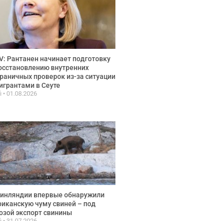
: Рантанен начинает подготовку
осстановлению внутренних
раничных проверок из-за ситуации
игрантами в Сеуте
fi
01.08.2026
инляндии впервые обнаружили
иканскую чуму свиней – под
озой экспорт свинины
fi
31.07.2026