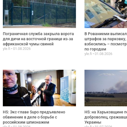
Пограничная служба закрыла ворота
В Рованиеми выписал
для дичи на восточной границе из‑за
штрафов за парковку,
африканской чумы свиней
взбесились – посмотр
yle.fi
01.08.2026
по городам
yle.fi
01.08.2026
HS: Экс-главе Supo предъявлено
HS: на Харьковщине п
обвинение в деле о борьбе с
доброволец, сражавши
российским шпионажем
Украины
yle.fi
01.08.2026
yle.fi
31.07.2026