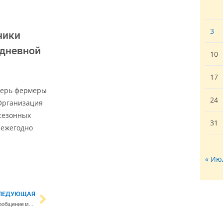
3
ники
 дневной
10
17
перь фермеры
24
 Организация
сезонных
31
 ежегодно
« Ию
ЛЕДУЮЩАЯ
Прекращено железнодорожное сообщение между Россией и Финляндией