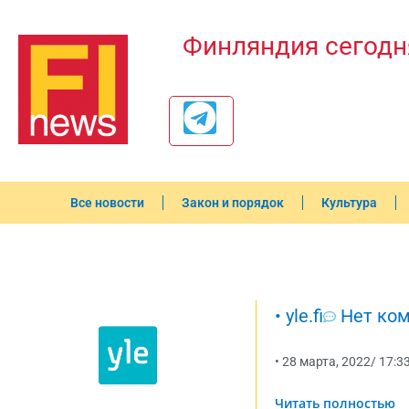
Финляндия сегодн
Все новости
Закон и порядок
Культура
•
yle.fi
Нет ко
•
28 марта, 2022
/
17:3
Читать полностью