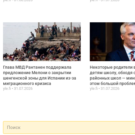
Глава МВД Рантанен поддержала
Некоторые родители
предложение Мелони о закрытии
детям школу, обходя 
шенгенской зоны для Испании из-за
районных школ — мини
миграционного кризиса
этом большой пробл
yle.fi
31.07.2026
yle.fi
31.07.2026