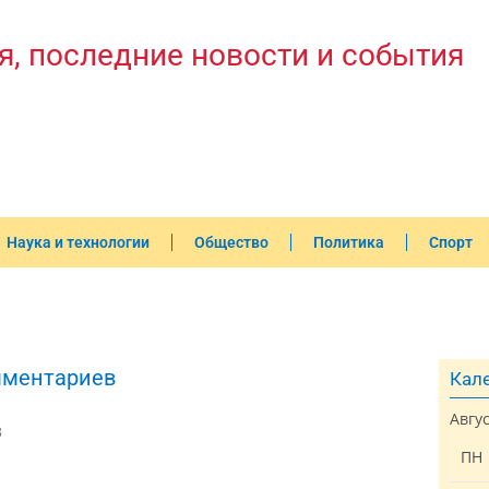
я, последние новости и события
Наука и технологии
Общество
Политика
Спорт
мментариев
Кале
Авгу
3
ПН