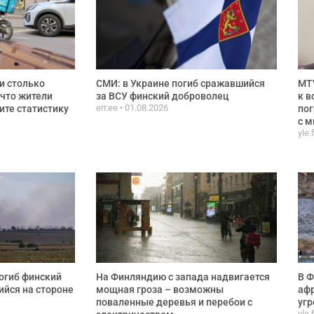
и столько
СМИ: в Украине погиб сражавшийся
MTV
 что жители
за ВСУ финский доброволец
к в
err.ee
01.08.2026
ите статистику
пог
с м
yle.
огиб финский
На Финляндию с запада надвигается
В Ф
йся на стороне
мощная гроза – возможны
афр
поваленные деревья и перебои с
угр
yle.