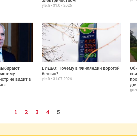
электричеством
yle.fi
31.07.2026
 выбирают
ВИДЕО: Почему в Финляндии дорогой
Об
систему
бензин?
сви
yle.fi
31.07.2026
стр не видит в
про
емы
для
gaze
1
2
3
4
5