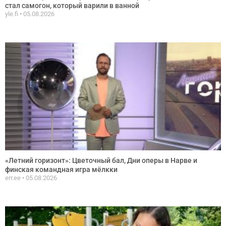
стал самогон, который варили в ванной
yle.fi
05.08.2026
«Летний горизонт»: Цветочный бал, Дни оперы в Нарве и
финская командная игра мёлкки
err.ee
05.08.2026