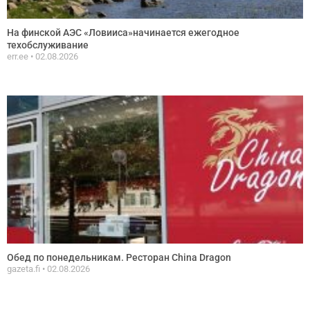
На финской АЭС «Ловииса»начинается ежегодное
техобслуживание
err.ee
02.08.2026
Обед по понедельникам. Ресторан China Dragon
gazeta.fi
02.08.2026