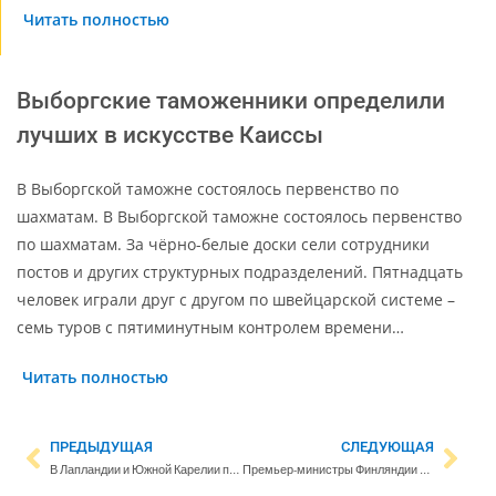
Читать полностью
Выборгские таможенники определили
лучших в искусстве Каиссы
В Выборгской таможне состоялось первенство по
шахматам. В Выборгской таможне состоялось первенство
по шахматам. За чёрно-белые доски сели сотрудники
постов и других структурных подразделений. Пятнадцать
человек играли друг с другом по швейцарской системе –
семь туров с пятиминутным контролем времени…
Читать полностью
ПРЕДЫДУЩАЯ
СЛЕДУЮЩАЯ
В Лапландии и Южной Карелии под угрозой оказались почти 700 рабочих мест в сфере здравоохранения и соцуслуг
Премьер-министры Финляндии и Швеции заявили: «Только Украина может решать, какие условия мира для неё приемлемы»