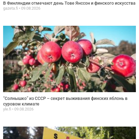
В Финляндии отмечают день Тове Янссон и финского искусства
gazeta.fi
09.08.2026
”Солнышко” из СССР – секрет выживания финских яблонь в
суровом климате
yle.fi
09.08.2026