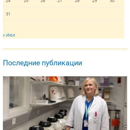
24
25
26
27
28
29
30
31
« Июл
Последние публикации