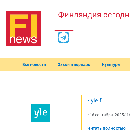
Финляндия сегодн
Все новости
Закон и порядок
Культура
•
yle.fi
•
16 сентября, 2025
/
1
Читать полностью