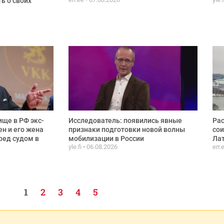
ь о своих
ще в РФ экс-
Исследователь: появились явные
Рас
ен и его жена
признаки подготовки новой волны
сои
ред судом в
мобилизации в России
Лат
yle.fi
06.08.2026
err.
1
2
3
4
5