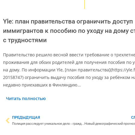
Yle: план правительства ограничить доступ
иммигрантов к пособию по уходу на дому с
с трудностями
Правительство решило весной ввести требование о трехлетн
проживания для обоих родителей для получения пособия по у
на дому. По информации Yle, [план правительства](https://yle.f
20158747) ограничить выдачу пособия по уходу за ребёнком н
недавно приехавших в Финляндию…
Читать полностью
ПРЕДЫДУЩАЯ
С
Полиция расследует уникальное дело – граждан Польши подозревают в подрыве банкоматов