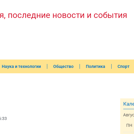
я, последние новости и события
Наука и технологии
Общество
Политика
Спорт
Кале
Авгу
6:33
ПН