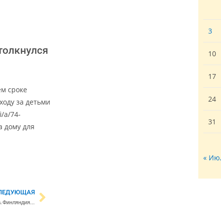
3
толкнулся
10
17
ем сроке
24
ходу за детьми
i/a/74-
31
а дому для
« Ию
ЛЕДУЮЩАЯ
Новый демографический прогноз: Финляндия стремительно стареет и теряет население