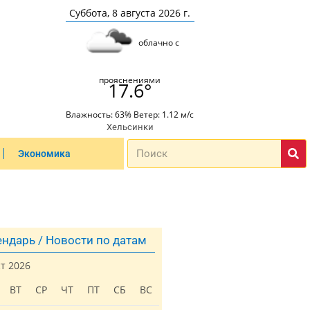
Суббота, 8 августа 2026 г.
облачно с
прояснениями
17.6°
Влажность: 63% Ветер: 1.12 м/с
Хельсинки
Экономика
ндарь / Новости по датам
ст 2026
ВТ
СР
ЧТ
ПТ
СБ
ВС