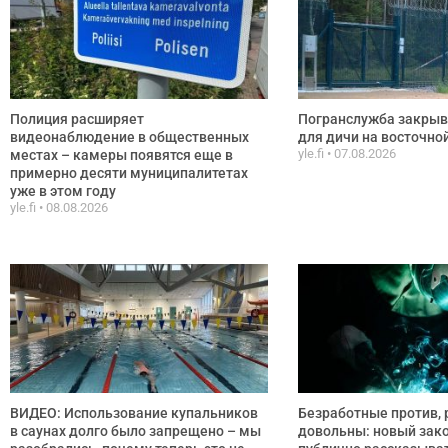
Полиция расширяет
Погранслужба закрыв
видеонаблюдение в общественных
для дичи на восточно
yle.fi
07.08.2026
местах – камеры появятся еще в
примерно десяти муниципалитетах
уже в этом году
yle.fi
08.08.2026
ВИДЕО: Использование купальников
Безработные против, 
в саунах долго было запрещено – мы
довольны: новый зак