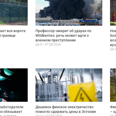
ает все ворота
Профессор-эмерит об ударах по
Нов
й границе
Wildberries: речь может идти о
бол
военном преступлении
воз
yle.fi
07.08.2026
вуз
yle.
работодатели
Дешевое финское электричество
Фин
он обязывает
помогло сдержать цены в Эстонии
– о
err.ee
07.08.2026
yle.