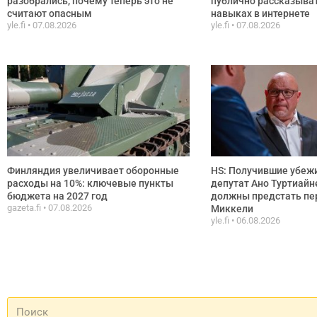
разобрались, почему теперь это не
публично рассказыват
считают опасным
навыках в интернете
yle.fi
07.08.2026
yle.fi
07.08.2026
Финляндия увеличивает оборонные
HS: Получившие убежи
расходы на 10%: ключевые пункты
депутат Ано Туртиайн
бюджета на 2027 год
должны предстать пе
gazeta.fi
07.08.2026
Миккели
yle.fi
06.08.2026