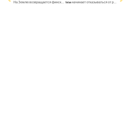
На Землю возвращается финский спутник, который войдет в историю – его можно будет увидеть на небе
Fortum начинает отказываться от российского топлива на АЭС в Ловииса