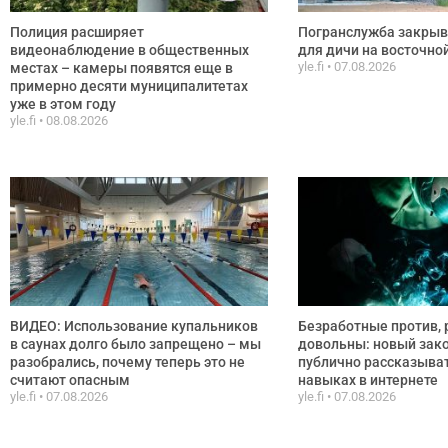
Полиция расширяет
Погранслужба закрыв
видеонаблюдение в общественных
для дичи на восточно
yle.fi
07.08.2026
местах – камеры появятся еще в
примерно десяти муниципалитетах
уже в этом году
yle.fi
08.08.2026
ВИДЕО: Использование купальников
Безработные против, 
в саунах долго было запрещено – мы
довольны: новый зак
разобрались, почему теперь это не
публично рассказыват
считают опасным
навыках в интернете
yle.fi
07.08.2026
yle.fi
07.08.2026