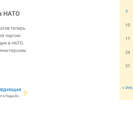
3
в НАТО
10
ратов теперь
ей партии
17
дии в НАТО.
министерским
24
31
« Ию
ЛЕДУЮЩАЯ
Косолапый фриган спокойно живет в Падасйоки, поскольку никому не мешает