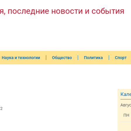
я, последние новости и события
Наука и технологии
Общество
Политика
Спорт
Кале
Авгу
32
ПН