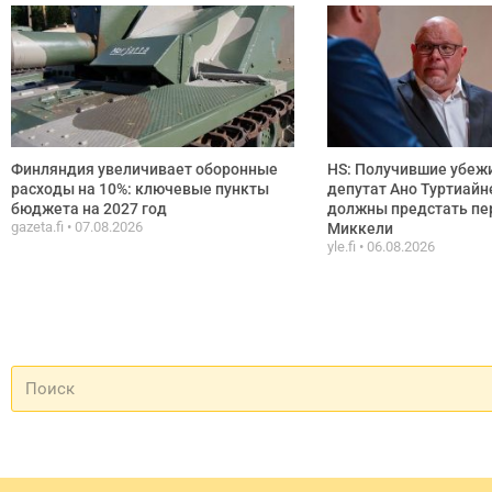
Финляндия увеличивает оборонные
HS: Получившие убежи
расходы на 10%: ключевые пункты
депутат Ано Туртиайн
бюджета на 2027 год
должны предстать пе
gazeta.fi
07.08.2026
Миккели
yle.fi
06.08.2026