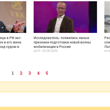
ще в РФ экс-
Исследователь: появились явные
Рас
ен и его жена
признаки подготовки новой волны
сои
ред судом в
мобилизации в России
Лат
yle.fi
06.08.2026
err.
1
2
3
4
5