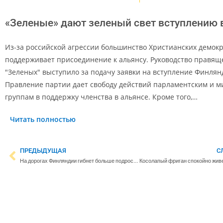
«Зеленые» дают зеленый свет вступлению 
Из-за российской агрессии большинство Христианских демок
поддерживает присоединение к альянсу. Руководство правящ
"Зеленых" выступило за подачу заявки на вступление Финлян
Правление партии дает свободу действий парламентским и 
группам в поддержку членства в альянсе. Кроме того,…
Читать полностью
ПРЕДЫДУЩАЯ
С
На дорогах Финляндии гибнет больше подростков, чем в других Северных странах