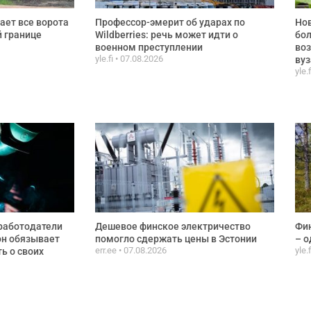
ает все ворота
Профессор-эмерит об ударах по
Нов
й границе
Wildberries: речь может идти о
бол
военном преступлении
воз
yle.fi
07.08.2026
вуз
yle.
работодатели
Дешевое финское электричество
Фин
он обязывает
помогло сдержать цены в Эстонии
– о
err.ee
07.08.2026
yle.
ь о своих