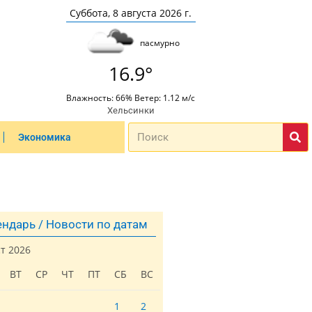
Суббота, 8 августа 2026 г.
пасмурно
16.9°
Влажность: 66% Ветер: 1.12 м/с
Хельсинки
Экономика
ндарь / Новости по датам
ст 2026
ВТ
СР
ЧТ
ПТ
СБ
ВС
1
2